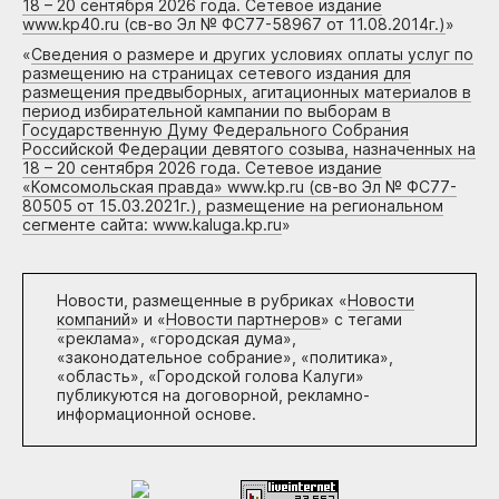
18 – 20 сентября 2026 года. Сетевое издание
www.kp40.ru (св-во Эл № ФС77-58967 от 11.08.2014г.)
»
«
Сведения о размере и других условиях оплаты услуг по
размещению на страницах сетевого издания для
размещения предвыборных, агитационных материалов в
период избирательной кампании по выборам в
Государственную Думу Федерального Собрания
Российской Федерации девятого созыва, назначенных на
18 – 20 сентября 2026 года. Сетевое издание
«Комсомольская правда» www.kp.ru (св-во Эл № ФС77-
80505 от 15.03.2021г.), размещение на региональном
сегменте сайта: www.kaluga.kp.ru
»
Новости, размещенные в рубриках «
Новости
компаний
» и «
Новости партнеров
» с тегами
«реклама», «городская дума»,
«законодательное собрание», «политика»,
«область», «Городской голова Калуги»
публикуются на договорной, рекламно-
информационной основе.