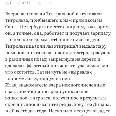
0
Криминал
4511
Культура
Вчера на площади Театральной выгуливали
Недвижимость и ЖКХ
тигрольва, прибывшего к нам прямиком из
Санкт-Петербурга вместе с цирком, в котором
Образование
он, а точнее, она, работает и получает зарплату
Общество
– около килограмма отборного мяса в день.
Погода
Тигрольвица (или львотигрица?) выдала пару
Праздники
номеров: прыгала на колонны театра, красуясь
Происшествия
в различных позах; запрыгнула на дерево и
сделала эффектный прыжок оттуда, делая вид,
Спорт
что охотится. Затем чуть не «вырвала с
Экономика и бизнес
корнем» лавку, танцуя на ней.
ПРОЕКТЫ
Итак, знакомьтесь: вчера немногочисленные
счастливчики лицезрели уникальное
Блоги
животное -тигролев, полученное в результате
Издания
скрещивания льва и тигрицы. Зовут ее Динара,
Медиаперсона
и ей всего два года. Несколько месяцев назад ее