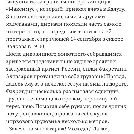
выкупил из-за границы питерский цирк
Интересное чтиво
«Максимус», который приехал вчера в Калугу.
Клиника года
Знакомясь с журналистами и другими
Бренд года
калужанами, циркачи показали часть самого
Работодатель года
интересного, что представят они в своей
программе, стартующей 14 сентября в сквере
Волкова в 19.00.
После диковинного животного собравшимся
зрителям представили не худшее зрелище:
заслуженный артист России, силач Фахретдин
Ахназаров протащил на себе грузовик! Правда,
далось ему это нелегко: сетуя на ямы на дороге,
Фахретдин несколько раз пытался сдвинуть
грузовик с помощью веревки, перекинутой
через шею. Помогая себе руками, после долгих
потуг, он, наконец, провез на себе кузов
циркового грузовика несколько метров.
- Завези ко мне в гараж! Молодец! Давай,