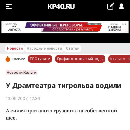
+29...+30 °С
РЕКЛАМА
Новости
Народные новости
Статьи
ПРОтуризм
График отключений воды
Клиника г
Важно:
РУБРИКИ
Новости Калуги
Обнинск
У Драмтеатра тигрольва водили
Новости компаний
13.09.2007, 12:36
Статьи
Народные новости
А силач протащил грузовик на собственной
Авто и транспорт
шее.
Благоустройство