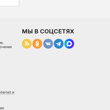
МЫ В СОЦСЕТЯХ
и.
лючения
ternet и
ния