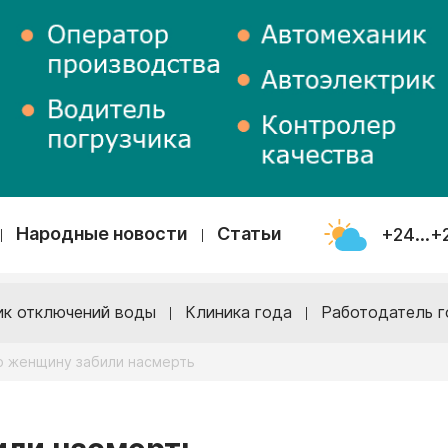
Народные новости
Статьи
+24...+
ик отключений воды
Клиника года
Работодатель г
 женщину забили насмерть