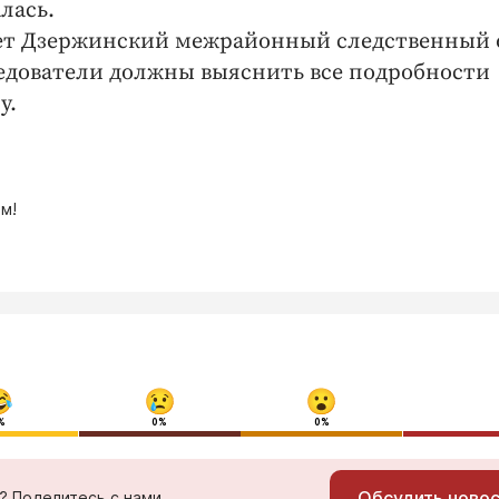
алась.
дует Дзержинский межрайонный следственный 
едователи должны выяснить все подробности
у.
м!
%
0%
0%
Обсудить ново
ь? Поделитесь с нами