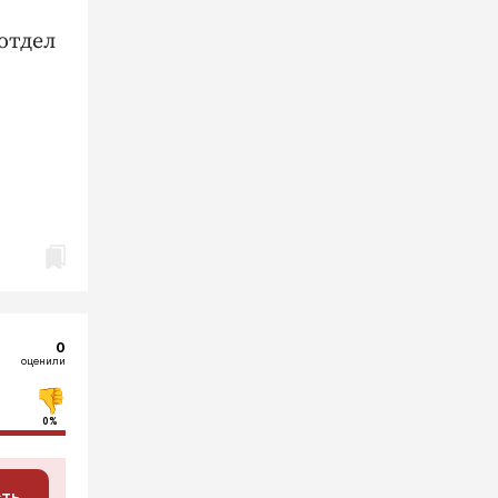
отдел
0
оценили
0%
сть