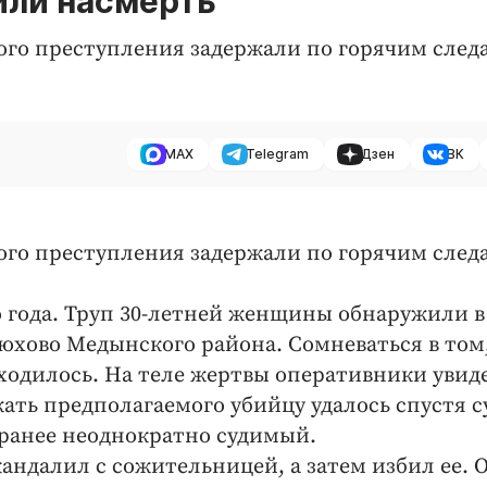
ли насмерть
ого преступления задержали по горячим след
MAX
Telegram
Дзен
ВК
ого преступления задержали по горячим след
 года. Труп 30-летней женщины обнаружили в
юхово Медынского района. Сомневаться в том
ходилось. На теле жертвы оперативники увид
ть предполагаемого убийцу удалось спустя с
 ранее неоднократно судимый.
кандалил с сожительницей, а затем избил ее. 