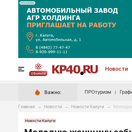
РЕКЛАМА
Новости
Обнинск
ПРОтуризм
Граф
Важно:
Главная
Новости
Новости Калуги
Молодую
→
→
→
Новости Калуги