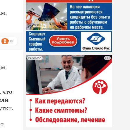
ам.
ОК
РЕКЛАМА
ам.
, что
ели
утки.
От