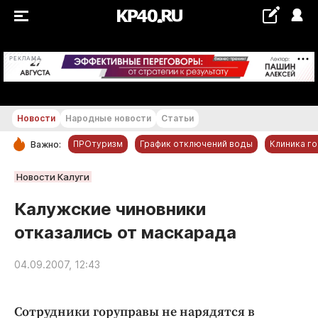
+25...+26 °С
РЕКЛАМА
Новости
Народные новости
Статьи
ПРОтуризм
График отключений воды
Клиника г
Важно:
РУБРИКИ
Новости Калуги
Обнинск
Калужские чиновники
Новости компаний
отказались от маскарада
Статьи
Народные новости
04.09.2007, 12:43
Авто и транспорт
Благоустройство
Сотрудники горуправы не нарядятся в