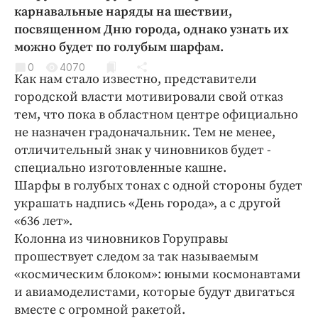
Криминал
карнавальные наряды на шествии,
посвященном Дню города, однако узнать их
Культура
можно будет по голубым шарфам.
Недвижимость и ЖКХ
0
4070
Образование
Как нам стало известно, представители
Общество
городской власти мотивировали свой отказ
тем, что пока в областном центре официально
Погода
не назначен градоначальник. Тем не менее,
Праздники
отличительный знак у чиновников будет -
Происшествия
специально изготовленные кашне.
Спорт
Шарфы в голубых тонах с одной стороны будет
Экономика и бизнес
украшать надпись «День города», а с другой
«636 лет».
ПРОЕКТЫ
Колонна из чиновников Горуправы
прошествует следом за так называемым
Блоги
«космическим блоком»: юными космонавтами
Издания
и авиамоделистами, которые будут двигаться
Медиаперсона
вместе с огромной ракетой.