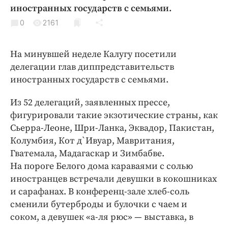
Криминал
иностранных государств с семьями.
Культура
0
2161
Недвижимость и ЖКХ
Образование
На минувшей неделе Калугу посетили
делегации глав диппредставительств
Общество
иностранных государств с семьями.
Погода
Праздники
Из 52 делегаций, заявленных прессе,
Происшествия
фигурировали такие экзотические страны, как
Сьерра-Леоне, Шри-Ланка, Эквадор, Пакистан,
Спорт
Колумбия, Кот д`Ивуар, Мавритания,
Экономика и бизнес
Гватемала, Мадагаскар и Зимбабве.
ПРОЕКТЫ
На пороге Белого дома караваями с солью
иностранцев встречали девушки в кокошниках
Блоги
и сарафанах. В конференц-зале хлеб-соль
Издания
сменили бутерброды и булочки с чаем и
Медиаперсона
соком, а девушек «а-ля рюс» — выставка, в