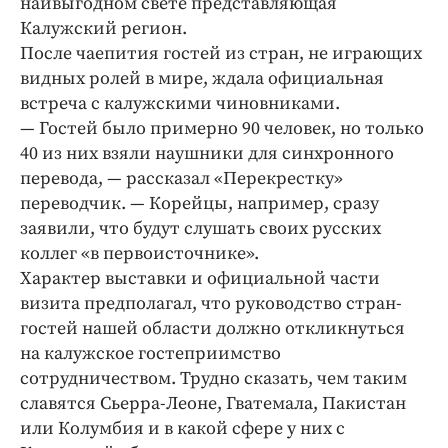
наивыгодном свете представляющая
Интересное чтиво
Калужский регион.
Клиника года
После чаепития гостей из стран, не играющих
Бренд года
видных ролей в мире, ждала официальная
Работодатель года
встреча с калужскими чиновниками.
— Гостей было примерно 90 человек, но только
40 из них взяли наушники для синхронного
перевода, — рассказал «Перекрестку»
переводчик. — Корейцы, например, сразу
заявили, что будут слушать своих русских
коллег «в первоисточнике».
Характер выставки и официальной части
визита предполагал, что руководство стран-
гостей нашей области должно откликнуться
на калужское гостеприимство
сотрудничеством. Трудно сказать, чем таким
славятся Сьерра-Леоне, Гватемала, Пакистан
или Колумбия и в какой сфере у них с