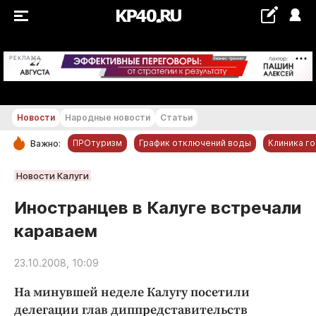
+26...+27 °С
РЕКЛАМА
Новости
Народные новости
Статьи
ПРОтуризм
График отключений воды
Клиника г
Важно:
РУБРИКИ
Новости Калуги
Обнинск
Иностранцев в Калуге встречали
Новости компаний
караваем
Статьи
Народные новости
23.10.2008, 10:09
Авто и транспорт
На минувшей неделе Калугу посетили
Благоустройство
делегации глав диппредставительств