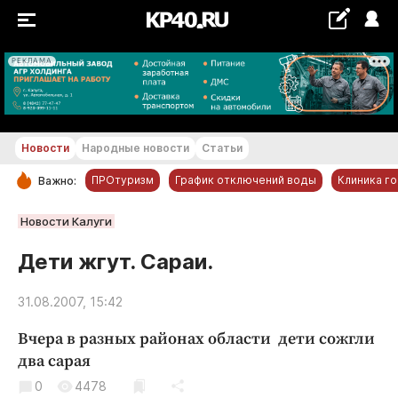
РЕКЛАМА
+21...+22 °С
Новости
Народные новости
Статьи
ПРОтуризм
График отключений воды
Клиника г
Важно:
РУБРИКИ
Новости Калуги
Обнинск
Дети жгут. Сараи.
Новости компаний
31.08.2007, 15:42
Статьи
Народные новости
Вчера в разных районах области дети сожгли
Авто и транспорт
два сарая
Благоустройство
0
4478