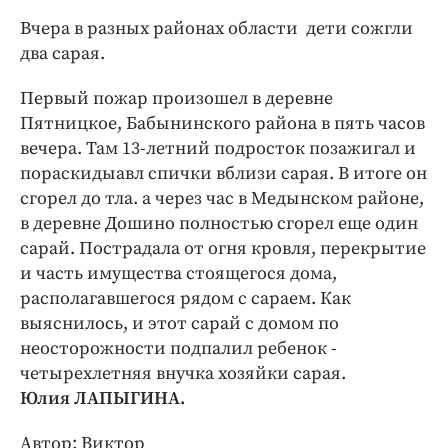
Криминал
Вчера в разных районах области дети сожгли
Культура
два сарая.
Недвижимость и ЖКХ
Первый пожар произошел в деревне
Образование
Пятницкое, Бабынинского района в пять часов
Общество
вечера. Там 13-летний подросток позажигал и
Погода
пораскидыавл спички вблизи сарая. В итоге он
Праздники
сгорел до тла. а через час в Медынском районе,
в деревне Дошино полностью сгорел еще один
Происшествия
сарай. Пострадала от огня кровля, перекрытие
Спорт
и часть имущества стоящегося дома,
Экономика и бизнес
располагавшегося рядом с сараем. Как
выяснилось, и этот сарай с домом по
ПРОЕКТЫ
неосторожности подпалил ребенок -
Блоги
четырехлетняя внучка хозяйки сарая.
Издания
Юлия ЛАПЫГИНА.
Медиаперсона
Автор: Виктор