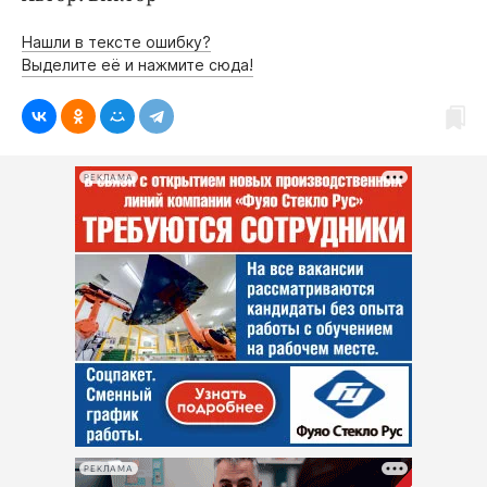
Интересное чтиво
Клиника года
Нашли в тексте ошибку?
Выделите её и нажмите сюда!
Бренд года
Работодатель года
РЕКЛАМА
РЕКЛАМА