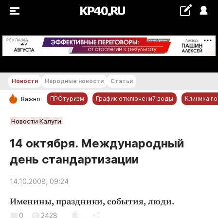
+19...+20 °С
РЕКЛАМА
Новости
Народные новости
Статьи
ПРОтуризм
График отключений воды
Клиника г
Важно:
РУБРИКИ
Новости Калуги
Обнинск
14 октября. Международный
Новости компаний
день стандартизации
Статьи
Народные новости
14.10.2008, 09:24
Авто и транспорт
Именины, праздники, события, люди.
Благоустройство
0
2428