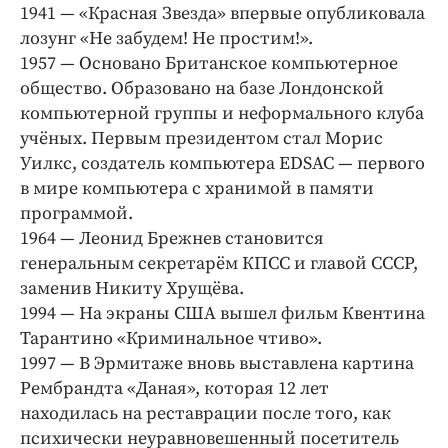
Интересное чтиво
1941 — «Красная Звезда» впервые опубликовала
Клиника года
лозунг «Не забудем! Не простим!».
1957 — Основано Британское компьютерное
Бренд года
общество. Образовано на базе Лондонской
Работодатель года
компьютерной группы и неформального клуба
учёных. Первым президентом стал Морис
Уилкс, создатель компьютера EDSAC — первого
в мире компьютера с хранимой в памяти
программой.
1964 — Леонид Брежнев становится
генеральным секретарём КПСС и главой СССР,
заменив Никиту Хрущёва.
1994 — На экраны США вышел фильм Квентина
Тарантино «Криминальное чтиво».
1997 — В Эрмитаже вновь выставлена картина
Рембрандта «Даная», которая 12 лет
находилась на реставрации после того, как
психически неуравновешенный посетитель