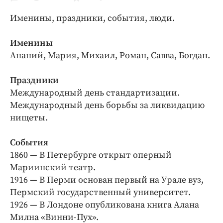
Криминал
Именины, праздники, события, люди.
Культура
Недвижимость и ЖКХ
Именины
Образование
Ананий, Мария, Михаил, Роман, Савва, Богдан.
Общество
Праздники
Погода
Международный день стандартизации.
Праздники
Международный день борьбы за ликвидацию
Происшествия
нищеты.
Спорт
Экономика и бизнес
События
1860 — В Петербурге открыт оперный
ПРОЕКТЫ
Мариинский театр.
1916 — В Перми основан первый на Урале вуз,
Блоги
Пермский государственный университет.
Издания
1926 — В Лондоне опубликована книга Алана
Медиаперсона
Милна «Винни-Пух».