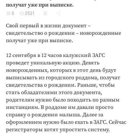
Криминал
получат уже при выписке.
Культура
0
2521
Недвижимость и ЖКХ
Свой первый в жизни документ –
Образование
свидетельство о рождении – новорожденные
Общество
получат уже при выписке.
Погода
12 сентября в 12 часов калужский ЗАГС
Праздники
проведет уникальную акцию. Девять
Происшествия
новорожденных, которых в этот день будут
Спорт
выписывать из городского роддома, получат
Экономика и бизнес
свидетельства о рождении. Раньше, чтобы
стать обладателями этого документа,
ПРОЕКТЫ
родителям нужно было походить по разным
инстанциям. В роддоме им давали просто
Блоги
справку о рождении малыша. Далее за
Издания
оформлением нужно было ехать в ЗАГС. Сейчас
Медиаперсона
регистраторы хотят упростить систему.