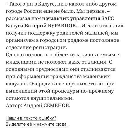
Интересное чтиво
- Такого ни в Калуге, ни в каком-либо другом
Клиника года
городе России еще не было. Мы первые, –
рассказал нам
начальник управления ЗАГС
Бренд года
Калуги Валерий БУРАВЦОВ
. - И если эта акция
Работодатель года
получит поддержку родителей малышей, мы
организуем в городском роддоме постоянное
отделение регистрации.
Однако полностью облегчить жизнь семьям с
младенцами не поможет даже эта акция. С
основными трудностями они сталкиваются
при оформлении гражданства маленьких
калужан. Очереди в паспортных столах при
выполнении этой процедуры по-прежнему
остаются внушительными.
Автор: Андрей СЕМЕНОВ.
Нашли в тексте ошибку?
Выделите её и нажмите сюда!