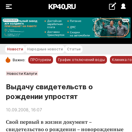
РЕКЛАМА
+24...+25 °С
Новости
Народные новости
Статьи
ПРОтуризм
График отключений воды
Клиника г
Важно:
РУБРИКИ
Новости Калуги
Обнинск
Выдачу свидетельств о
Новости компаний
рождении упростят
Статьи
Народные новости
10.09.2008, 16:07
Авто и транспорт
Свой первый в жизни документ –
Благоустройство
свидетельство о рождении – новорожденные