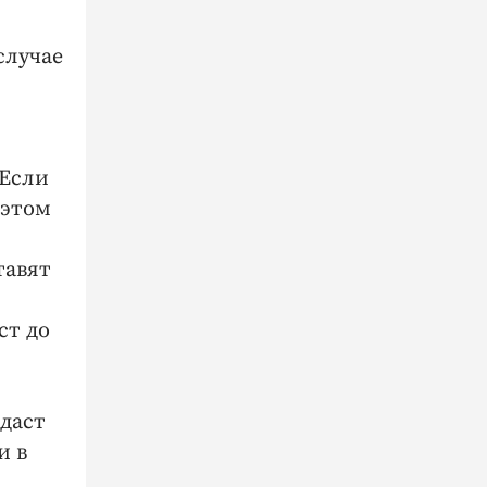
случае
 Если
 этом
тавят
ст до
сдаст
и в