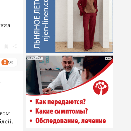
авил
РЕКЛАМА
ОК
,
звом
блей.