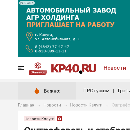
РЕКЛАМА
Новости
Обнинск
ПРОтуризм
Граф
Важно:
Главная
Новости
Новости Калуги
Оштрафов
→
→
→
Новости Калуги