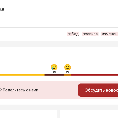
м!
гибдд
правила
изменен
9%
0%
Обсудить ново
ь? Поделитесь с нами