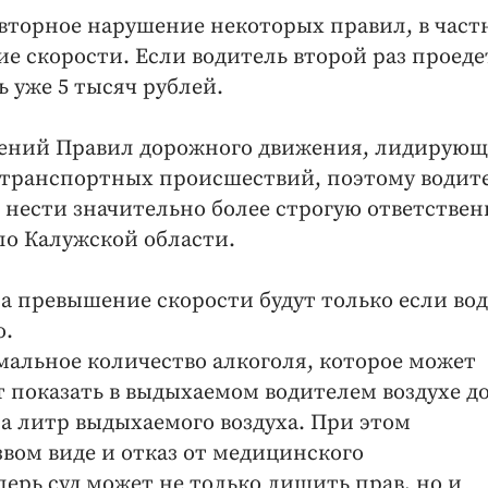
овторное нарушение некоторых правил, в част
е скорости. Если водитель второй раз проеде
ь уже 5 тысяч рублей.
ушений Правил дорожного движения, лидирую
транспортных происшествий, поэтому водит
 нести значительно более строгую ответствен
по Калужской области.
за превышение скорости будут только если во
о.
альное количество алкоголя, которое может
т показать в выдыхаемом водителем воздухе до
а литр выдыхаемого воздуха. При этом
звом виде и отказ от медицинского
ерь суд может не только лишить прав, но и