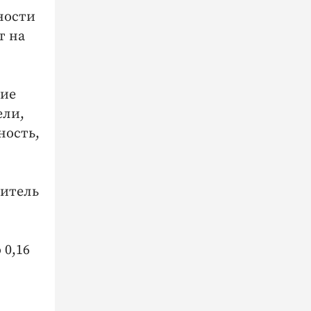
ности
т на
щие
ели,
ность,
дитель
 0,16