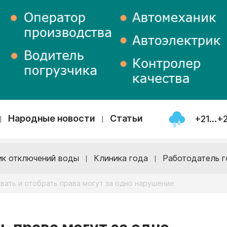
Народные новости
Статьи
+21...+
ик отключений воды
Клиника года
Работодатель г
ать и отобрать права могут за одно нарушение