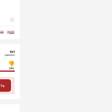
ия
пдд
101
оценили
29%
сть