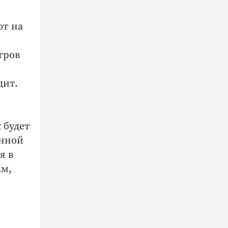
ют на
тров
дит.
 будет
енной
я в
ам,