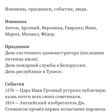
Криминал
Именины, праздники, события, люди.
Культура
Недвижимость и ЖКХ
Именины
Образование
Антон, Арсений, Вероника, Гавриил, Иван,
Общество
Мария, Михаил, Фёдор.
Погода
Праздники
Праздники
День системного администратора (последняя
Происшествия
пятница июля).
Спорт
День пожарной службы в Белоруссии.
Экономика и бизнес
День республики в Тунисе.
ПРОЕКТЫ
События
1570 — Царь Иван Грозный устроил публичную
Блоги
казнь почти всех своих советников.
Издания
1814 — Английский изобретатель Дж.
Медиаперсона
Стивенсон провёл первое испытание паровоза.