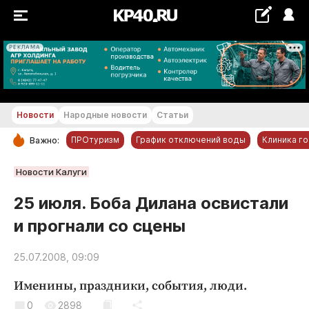
РЕКЛАМА
+22...+23 °С
Новости
Народные новости
Статьи
ПРОтуризм
График отключений воды
Клиника г
Важно:
РУБРИКИ
Новости Калуги
Обнинск
25 июля. Боба Дилана освистали
Новости компаний
и прогнали со сцены
Статьи
Народные новости
25.07.2008, 09:09
Авто и транспорт
Именины, праздники, события, люди.
Благоустройство
0
2898