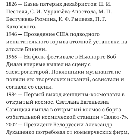
Интересное чтиво
1826 — Казнь пятерых декабристов: П. И.
Клиника года
Пестеля, С. И. Муравьёва-Апостола, М. П.
Бестужева-Рюмина, К. Ф. Рылеева, П. Г.
Бренд года
Каховского.
Работодатель года
1946 — Проведение США подводного
испытательного взрыва атомной установки на
атолле Бикини.
1965 — На фолк-фестивале в Ньюпорте Боб
Дилан впервые вышел на сцену с
электрогитарой. Поклонники музыканта не
поняли его творческих исканий, освистали и
согнали со сцены.
1984 — Первый выход женщины-космонавта в
открытый космос. Светлана Евгеньевна
Савицкая вышла в открытый космос с борта
орбитальной космической станции «Салют-7».
2002 — Президент Белоруссии Александр
Лукашенко потребовал от коммерческих фирм,