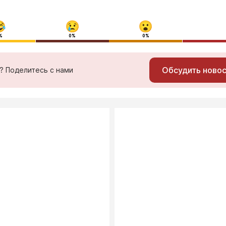
%
0%
0%
Обсудить ново
ь? Поделитесь с нами