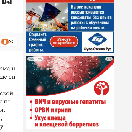
тва
ОК
РЕКЛАМА
зма и
де он
еской
ы по
я.
,
ту