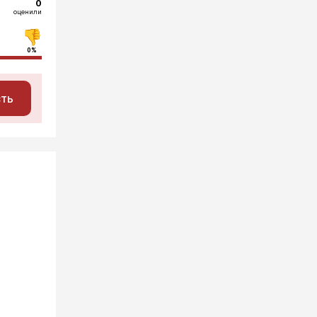
0
оценили
0%
сть