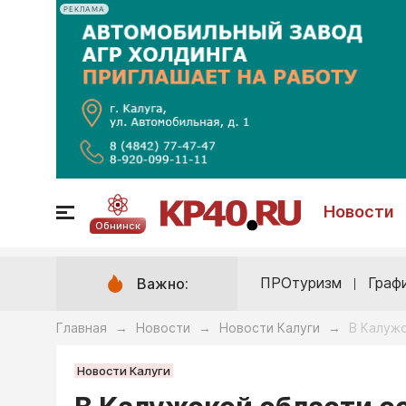
РЕКЛАМА
Новости
Обнинск
ПРОтуризм
Граф
Важно:
Главная
Новости
Новости Калуги
В Калужс
→
→
→
Новости Калуги