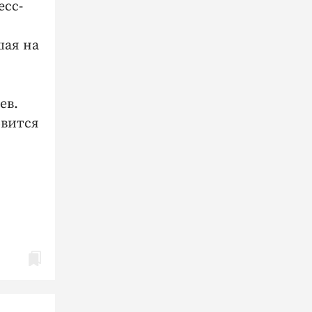
есс-
шая на
ьев.
овится