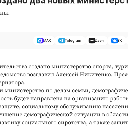
оздано два новых министерс
аны.
MAX
Telegram
Дзен
ВК
тельства создано министерство спорта, тури
едомство возглавил Алексей Никитенко. Преж
ернатора.
е и министерство по делам семьи, демографич
ность будет направлена на организацию работ
 защите, социальному обслуживанию населени
лучшение демографической ситуации в области
актику социального сиротства, а также защи