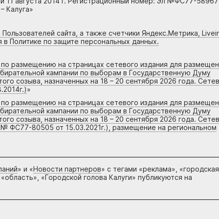
 11 августа 2014 г. Регистрационный номер: Эл №ФС77-58967
– Калуга»
 Пользователей сайта, а также счетчики Яндекс.Метрика, Livein
я в Политике по защите персональных данных.
г по размещению на страницах сетевого издания для размеще
збирательной кампании по выборам в Государственную Думу
го созыва, назначенных на 18 – 20 сентября 2026 года. Сете
.2014г.)
»
г по размещению на страницах сетевого издания для размеще
збирательной кампании по выборам в Государственную Думу
го созыва, назначенных на 18 – 20 сентября 2026 года. Сете
 № ФС77-80505 от 15.03.2021г.), размещение на региональном
паний
» и «
Новости партнеров
» с тегами «реклама», «городская
 «область», «Городской голова Калуги» публикуются на