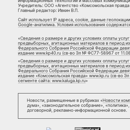
информационных технологий и массовых коммуникаций
Учредитель: ООО «Агентство «Комсомольская правда 
Главный редактор: Ивкин В.П.
Сайт использует IP адреса, cookie, данные геолокации
Google-анатилика. Условия использования содержатс
«
Сведения о размере и других условиях оплаты услу
предвыборных, агитационных материалов в период и
Федерального Собрания Российской Федерации девято
издание www.kp40.ru (св-во Эл № ФС77-58967 от 11.08
«
Сведения о размере и других условиях оплаты услу
предвыборных, агитационных материалов в период и
Федерального Собрания Российской Федерации девято
издание «Комсомольская правда» www.kp.ru (св-во Эл
сегменте сайта: www.kaluga.kp.ru
»
Новости, размещенные в рубриках «
Новости ком
дума», «законодательное собрание», «политика»,
договорной, рекламно-информационной основе.