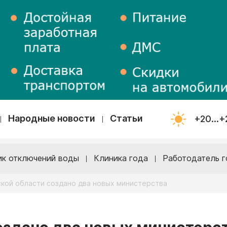
Народные новости
Статьи
+20...+
ик отключений воды
Клиника года
Работодатель г
кой области создано два новых министерства