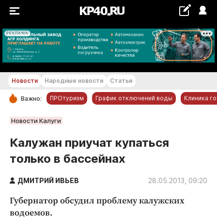
РЕКЛАМА
+19...+20 °С
Новости
Народные новости
Статьи
ПРОтуризм
График отключений воды
Клиника г
Важно:
РУБРИКИ
Новости Калуги
Обнинск
Калужан приучат купаться
Новости компаний
только в бассейнах
Статьи
Народные новости
ДМИТРИЙ ИВЬЕВ
28.05.2013, 09:20
Авто и транспорт
Губернатор обсудил проблему калужских
Благоустройство
водоемов.