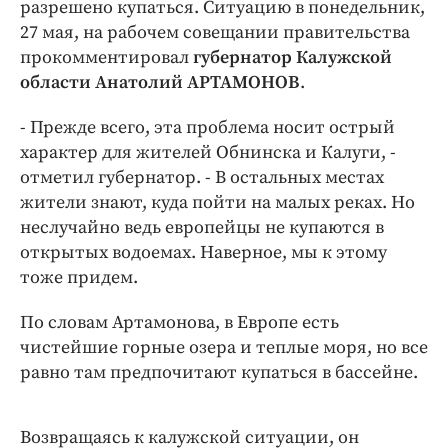
Интересное чтиво
разрешено купаться. Ситуацию в понедельник,
27 мая, на рабочем совещании правительства
Клиника года
прокомментировал
губернатор Калужской
Бренд года
области Анатолий АРТАМОНОВ
.
Работодатель года
- Прежде всего, эта проблема носит острый
характер для жителей Обнинска и Калуги, -
отметил губернатор. - В остальных местах
жители знают, куда пойти на малых реках. Но
неслучайно ведь европейцы не купаются в
открытых водоемах. Наверное, мы к этому
тоже придем.
По словам Артамонова, в Европе есть
чистейшие горные озера и теплые моря, но все
равно там предпочитают купаться в бассейне.
Возвращаясь к калужской ситуации, он