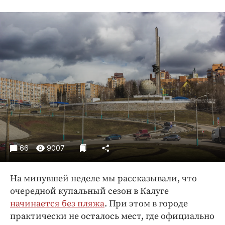
Криминал
Культура
Недвижимость и ЖКХ
Образование
Общество
Погода
Праздники
Происшествия
Спорт
Экономика и бизнес
66
9007
ПРОЕКТЫ
На минувшей неделе мы рассказывали, что
Блоги
очередной купальный сезон в Калуге
Издания
начинается без пляжа
. При этом в городе
Медиаперсона
практически не осталось мест, где официально