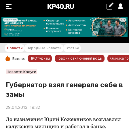
РЕКЛАМА
+23...+24 °С
Новости
Народные новости
Статьи
ПРОтуризм
График отключений воды
Клиника г
Важно:
РУБРИКИ
Новости Калуги
Обнинск
Губернатор взял генерала себе в
Новости компаний
замы
Статьи
Народные новости
29.04.2013, 19:32
Авто и транспорт
До назначения Юрий Кожевников возглавлял
Благоустройство
калужскую милицию и работал в банке.