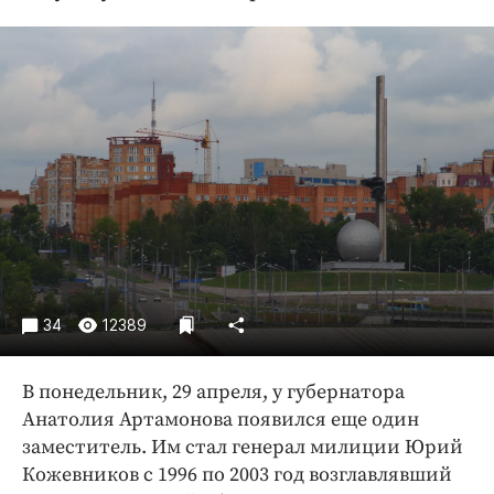
Криминал
Культура
Недвижимость и ЖКХ
Образование
Общество
Погода
Праздники
Происшествия
Спорт
Экономика и бизнес
34
12389
ПРОЕКТЫ
В понедельник, 29 апреля, у губернатора
Блоги
Анатолия Артамонова появился еще один
Издания
заместитель. Им стал генерал милиции Юрий
Медиаперсона
Кожевников с 1996 по 2003 год возглавлявший