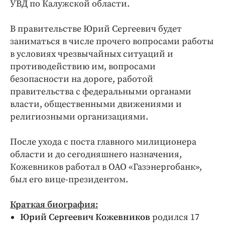
Интересное чтиво
УВД по Калужской области.
Клиника года
В правительстве Юрий Сергеевич будет
Бренд года
заниматься в числе прочего вопросами работы
Работодатель года
в условиях чрезвычайных ситуаций и
противодействию им, вопросами
безопасности на дороге, работой
правительства с федеральными органами
власти, общественными движениями и
религиозными организациями.
После ухода с поста главного милиционера
области и до сегодняшнего назначения,
Кожевников работал в ОАО «Газэнергобанк»,
был его вице-президентом.
Краткая биография:
Юрий Сергеевич Кожевников
родился 17