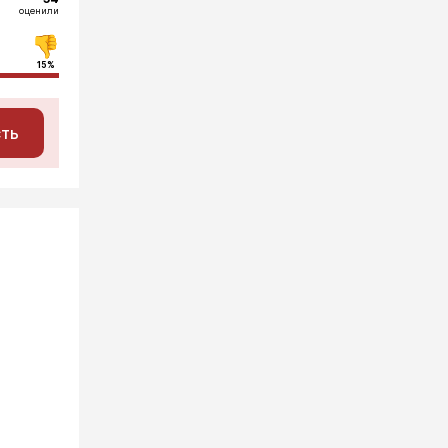
оценили
15%
сть