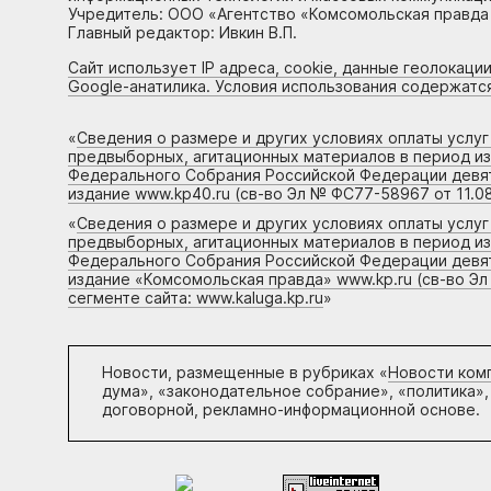
Учредитель: ООО «Агентство «Комсомольская правда 
Главный редактор: Ивкин В.П.
Сайт использует IP адреса, cookie, данные геолокации
Google-анатилика. Условия использования содержатс
«
Сведения о размере и других условиях оплаты услу
предвыборных, агитационных материалов в период и
Федерального Собрания Российской Федерации девято
издание www.kp40.ru (св-во Эл № ФС77-58967 от 11.08
«
Сведения о размере и других условиях оплаты услу
предвыборных, агитационных материалов в период и
Федерального Собрания Российской Федерации девято
издание «Комсомольская правда» www.kp.ru (св-во Эл
сегменте сайта: www.kaluga.kp.ru
»
Новости, размещенные в рубриках «
Новости ком
дума», «законодательное собрание», «политика»,
договорной, рекламно-информационной основе.