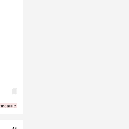
писание
54