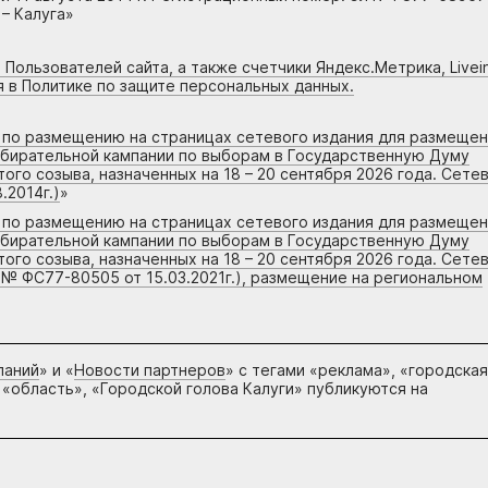
– Калуга»
 Пользователей сайта, а также счетчики Яндекс.Метрика, Livein
я в Политике по защите персональных данных.
г по размещению на страницах сетевого издания для размеще
збирательной кампании по выборам в Государственную Думу
го созыва, назначенных на 18 – 20 сентября 2026 года. Сете
.2014г.)
»
г по размещению на страницах сетевого издания для размеще
збирательной кампании по выборам в Государственную Думу
го созыва, назначенных на 18 – 20 сентября 2026 года. Сете
 № ФС77-80505 от 15.03.2021г.), размещение на региональном
паний
» и «
Новости партнеров
» с тегами «реклама», «городская
 «область», «Городской голова Калуги» публикуются на