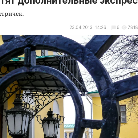
стят дополнительные экспре
ктричек.
23.04.2013, 14:26
6
7818