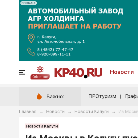
РЕКЛАМА
Новости
Обнинск
ПРОтуризм
Граф
Важно:
Главная
Новости
Новости Калуги
Из Москв
→
→
→
Новости Калуги