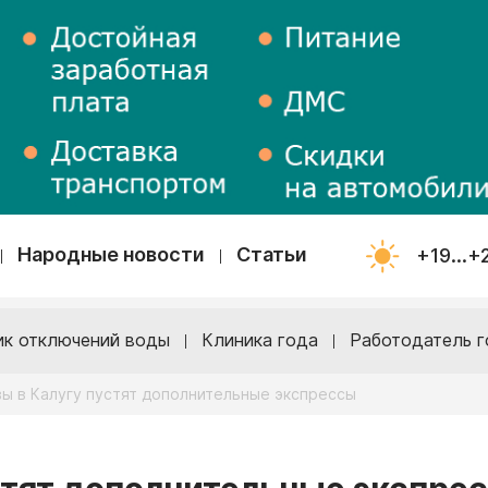
Народные новости
Статьи
+19...+
ик отключений воды
Клиника года
Работодатель г
ы в Калугу пустят дополнительные экспрессы