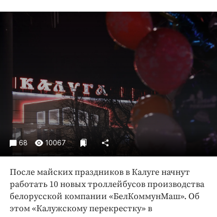
Криминал
Культура
Недвижимость и ЖКХ
Образование
Общество
Погода
Праздники
Происшествия
Спорт
Экономика и бизнес
68
10067
ПРОЕКТЫ
После майских праздников в Калуге начнут
Блоги
работать 10 новых троллейбусов производства
Издания
белорусской компании «БелКоммунМаш». Об
Медиаперсона
этом «Калужскому перекрестку» в