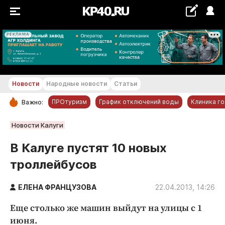
РЕКЛАМА
+29...+30 °С
Новости
Народные новости
Статьи
ПРОтуризм
График отключений воды
Клиника г
Важно:
РУБРИКИ
Новости Калуги
Обнинск
В Калуге пустят 10 новых
Новости компаний
троллейбусов
Статьи
Народные новости
ЕЛЕНА ФРАНЦУЗОВА
22.04.2013, 14:26
Авто и транспорт
Еще столько же машин выйдут на улицы с 1
Благоустройство
июня.