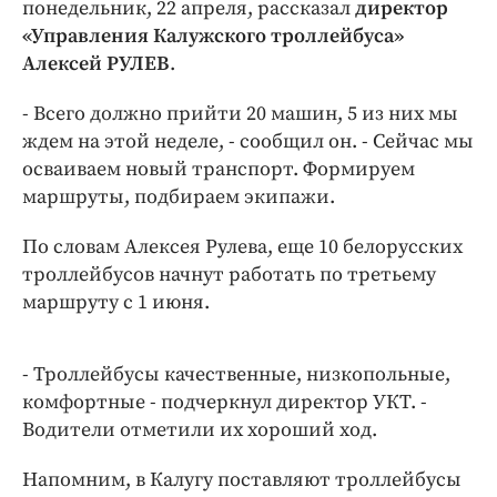
Интересное чтиво
понедельник, 22 апреля, рассказал
директор
«Управления Калужского троллейбуса»
Клиника года
Алексей РУЛЕВ
.
Бренд года
Работодатель года
- Всего должно прийти 20 машин, 5 из них мы
ждем на этой неделе, - сообщил он. - Сейчас мы
осваиваем новый транспорт. Формируем
маршруты, подбираем экипажи.
По словам Алексея Рулева, еще 10 белорусских
троллейбусов начнут работать по третьему
маршруту с 1 июня.
- Троллейбусы качественные, низкопольные,
комфортные - подчеркнул директор УКТ. -
Водители отметили их хороший ход.
Напомним, в Калугу поставляют троллейбусы