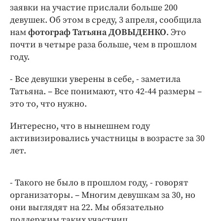
Интересное чтиво
заявки на участие прислали больше 200
Клиника года
девушек. Об этом в среду, 3 апреля, сообщила
нам
фотограф Татьяна ДОВЫДЕНКО
. Это
Бренд года
почти в четыре раза больше, чем в прошлом
Работодатель года
году.
- Все девушки уверены в себе, - заметила
Татьяна. – Все понимают, что 42-44 размеры –
это то, что нужно.
Интересно, что в нынешнем году
активизировались участницы в возрасте за 30
лет.
- Такого не было в прошлом году, - говорят
организаторы. – Многим девушкам за 30, но
они выглядят на 22. Мы обязательно
поддержим таких участниц.