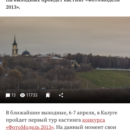
Криминал
2013».
Культура
Недвижимость и ЖКХ
Образование
Общество
Погода
Праздники
Происшествия
Спорт
Экономика и бизнес
ПРОЕКТЫ
13
11733
Блоги
В ближайшие выходные, 6-7 апреля, в Калуге
Издания
пройдет первый тур кастинга
конкурса
Медиаперсона
«ФотоМодель 2013»
. На данный момент свои