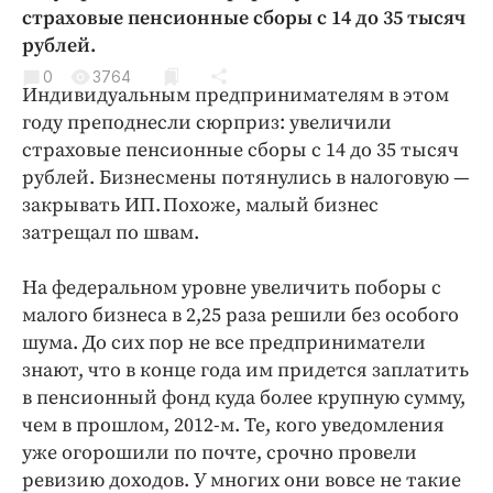
Криминал
страховые пенсионные сборы с 14 до 35 тысяч
рублей.
Культура
0
3764
Недвижимость и ЖКХ
Индивидуальным предпринимателям в этом
Образование
году преподнесли сюрприз: увеличили
Общество
страховые пенсионные сборы с 14 до 35 тысяч
рублей. Бизнесмены потянулись в налоговую —
Погода
закрывать ИП. Похоже, малый бизнес
Праздники
затрещал по швам.
Происшествия
Спорт
На федеральном уровне увеличить поборы с
Экономика и бизнес
малого бизнеса в 2,25 раза решили без особого
шума. До сих пор не все предприниматели
ПРОЕКТЫ
знают, что в конце года им придется заплатить
в пенсионный фонд куда более крупную сумму,
Блоги
чем в прошлом, 2012‑м. Те, кого уведомления
Издания
уже огорошили по почте, срочно провели
Медиаперсона
ревизию доходов. У многих они вовсе не такие