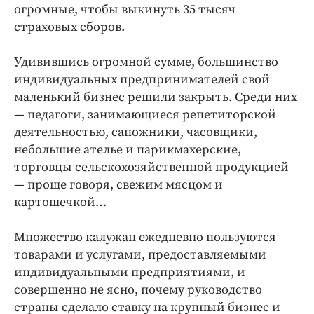
Интересное чтиво
огромные, чтобы выкинуть 35 тысяч
Клиника года
страховых сборов.
Бренд года
Удивившись огромной сумме, большинство
Работодатель года
индивидуальных предпринимателей свой
маленький бизнес решили закрыть. Среди них
— педагоги, занимающиеся репетиторской
деятельностью, сапожники, часовщики,
небольшие ателье и парикмахерские,
торговцы сельскохозяйственной продукцией
— проще говоря, свежим мясцом и
картошечкой…
Множество калужан ежедневно пользуются
товарами и услугами, предоставляемыми
индивидуальными предприятиями, и
совершенно не ясно, почему руководство
страны сделало ставку на крупный бизнес и