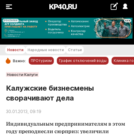
РЕКЛАМА
+27...+28 °С
Новости
Народные новости
Статьи
ПРОтуризм
График отключений воды
Клиника г
Важно:
РУБРИКИ
Новости Калуги
Обнинск
Калужские бизнесмены
Новости компаний
сворачивают дела
Статьи
Народные новости
30.01.2013, 09:19
Авто и транспорт
Индивидуальным предпринимателям в этом
Благоустройство
году преподнесли сюрприз: увеличили