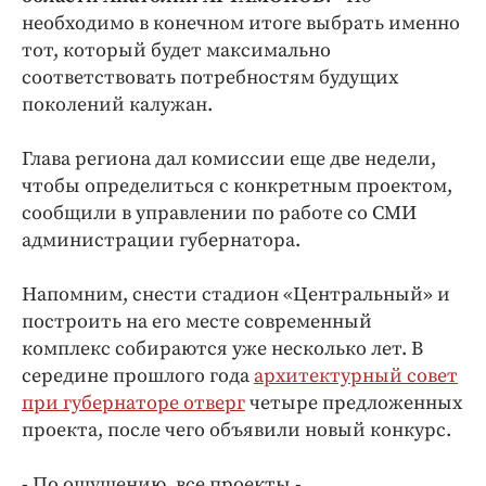
Интересное чтиво
необходимо в конечном итоге выбрать именно
Клиника года
тот, который будет максимально
Бренд года
соответствовать потребностям будущих
поколений калужан.
Работодатель года
Глава региона дал комиссии еще две недели,
чтобы определиться с конкретным проектом,
сообщили в управлении по работе со СМИ
администрации губернатора.
Напомним, снести стадион «Центральный» и
построить на его месте современный
комплекс собираются уже несколько лет. В
середине прошлого года
архитектурный совет
при губернаторе отверг
четыре предложенных
проекта, после чего объявили новый конкурс.
- По ощущению, все проекты -