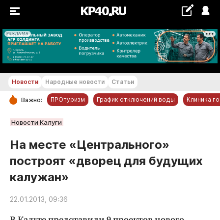
РЕКЛАМА
+21...+22 °С
Новости
Народные новости
Статьи
ПРОтуризм
График отключений воды
Клиника г
Важно:
РУБРИКИ
Новости Калуги
Обнинск
На месте «Центрального»
Новости компаний
построят «дворец для будущих
Статьи
калужан»
Народные новости
Авто и транспорт
22.01.2013, 09:36
Благоустройство
В Калуге представили 9 проектов нового