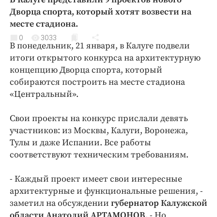
Криминал
Дворца спорта, который хотят возвести на
Культура
месте стадиона.
Недвижимость и ЖКХ
0
3033
В понедельник, 21 января, в Калуге подвели
Образование
итоги открытого конкурса на архитектурную
Общество
концепцию Дворца спорта, который
Погода
собираются построить на месте стадиона
«Центральный».
Праздники
Происшествия
Свои проекты на конкурс прислали девять
Спорт
участников: из Москвы, Калуги, Воронежа,
Экономика и бизнес
Тулы и даже Испании. Все работы
соответствуют техническим требованиям.
ПРОЕКТЫ
Блоги
- Каждый проект имеет свои интересные
архитектурные и функциональные решения, -
Издания
заметил на обсуждении
губернатор Калужской
Медиаперсона
области Анатолий АРТАМОНОВ
. - Но