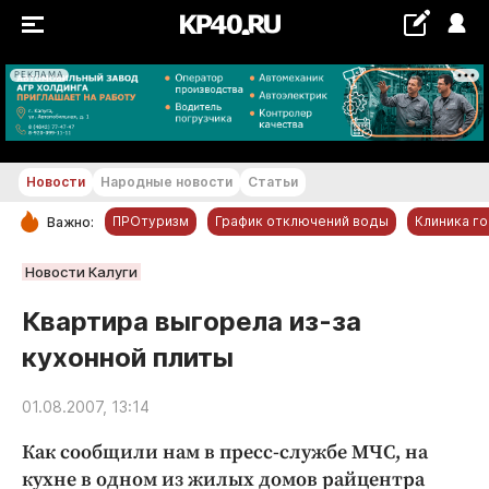
РЕКЛАМА
+20...+21 °С
Новости
Народные новости
Статьи
ПРОтуризм
График отключений воды
Клиника г
Важно:
РУБРИКИ
Новости Калуги
Обнинск
Квартира выгорела из-за
Новости компаний
кухонной плиты
Статьи
Народные новости
01.08.2007, 13:14
Авто и транспорт
Как сообщили нам в пресс-службе МЧС, на
Благоустройство
кухне в одном из жилых домов райцентра