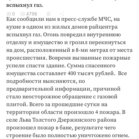
Криминал
вспыхнул газ.
Культура
0
4798
Как сообщили нам в пресс-службе МЧС, на
Недвижимость и ЖКХ
кухне в одном из жилых домов райцентра
Образование
вспыхнул газ. Огонь повредил внутреннюю
Общество
отделку и имущество и грозил перекинуться
на дом, расположенный в 8-ми метрах от места
Погода
происшествия. Вовремя вызванные пожарные
Праздники
успели спасти здание. Сумма спасенного
Происшествия
имущества составляет 400 тысяч рублей. Все
Спорт
подробности выясняются, по
Экономика и бизнес
предварительной информации, причиной
стало неосторожное обращение с газовой
ПРОЕКТЫ
плитой. Всего за прошедшие сутки на
территории области произошло 4 пожара. В
Блоги
селе Льва Толстого Дзержинского района
Издания
произошел пожар в бане, результате чего
Медиаперсона
строение было полностью уничтожено огнем.