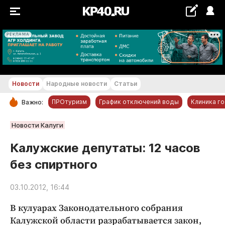
РЕКЛАМА
+28...+29 °С
Новости
Народные новости
Статьи
ПРОтуризм
График отключений воды
Клиника г
Важно:
РУБРИКИ
Новости Калуги
Обнинск
Калужские депутаты: 12 часов
Новости компаний
без спиртного
Статьи
Народные новости
03.10.2012, 16:44
Авто и транспорт
В кулуарах Законодательного собрания
Благоустройство
Калужской области разрабатывается закон,