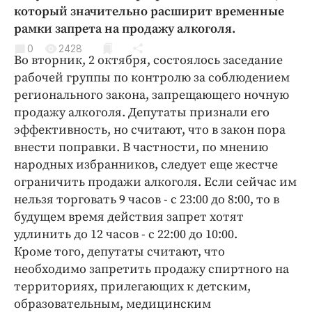
Криминал
который значительно расширит временные
рамки запрета на продажу алкоголя.
Культура
0
2428
Недвижимость и ЖКХ
Во вторник, 2 октября, состоялось заседание
Образование
рабочей группы по контролю за соблюдением
Общество
регионального закона, запрещающего ночную
продажу алкоголя. Депутаты признали его
Погода
эффективность, но считают, что в закон пора
Праздники
внести поправки. В частности, по мнению
Происшествия
народных избранников, следует еще жестче
Спорт
ограничить продажи алкоголя. Если сейчас им
Экономика и бизнес
нельзя торговать 9 часов - с 23:00 до 8:00, то в
будущем время действия запрет хотят
ПРОЕКТЫ
удлинить до 12 часов - с 22:00 до 10:00.
Кроме того, депутаты считают, что
Блоги
необходимо запретить продажу спиртного на
Издания
территориях, прилегающих к детским,
Медиаперсона
образовательным, медицинским