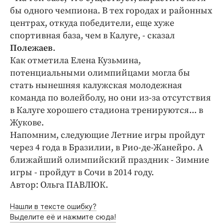
Интересное чтиво
бы одного чемпиона. В тех городах и районных
Клиника года
центрах, откуда победители, еще хуже
Бренд года
спортивная база, чем в Калуге, - сказал
Полежаев
Работодатель года
.
Как отметила Елена Кузьмина,
потенциальными олимпийцами могла бы
стать нынешняя калужская молодежная
команда по волейболу, но они из-за отсутствия
в Калуге хорошего стадиона тренируются... в
Жукове.
Напомним, следующие Летние игры пройдут
через 4 года в Бразилии, в Рио-де-Жанейро. А
ближайший олимпийский праздник - Зимние
игры - пройдут в Сочи в 2014 году.
Автор: Ольга ПАВЛЮК.
Нашли в тексте ошибку?
Выделите её и нажмите сюда!