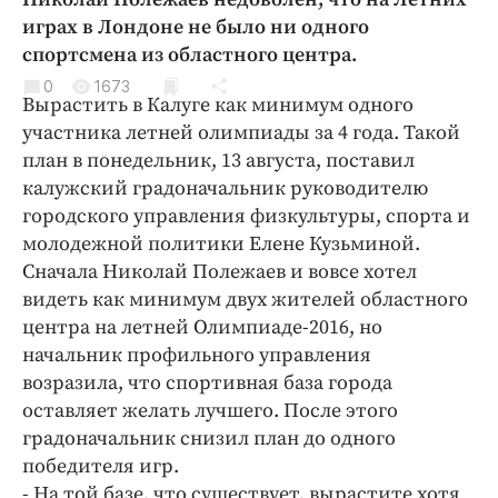
Криминал
играх в Лондоне не было ни одного
Культура
спортсмена из областного центра.
Недвижимость и ЖКХ
0
1673
Вырастить в Калуге как минимум одного
Образование
участника летней олимпиады за 4 года. Такой
Общество
план в понедельник, 13 августа, поставил
Погода
калужский градоначальник руководителю
городского управления физкультуры, спорта и
Праздники
молодежной политики Елене Кузьминой.
Происшествия
Сначала Николай Полежаев и вовсе хотел
Спорт
видеть как минимум двух жителей областного
Экономика и бизнес
центра на летней Олимпиаде-2016, но
начальник профильного управления
ПРОЕКТЫ
возразила, что спортивная база города
Блоги
оставляет желать лучшего. После этого
градоначальник снизил план до одного
Издания
победителя игр.
Медиаперсона
- На той базе, что существует, вырастите хотя