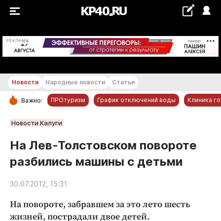
+24...+25 °С
РЕКЛАМА
Новости
Народные новости
Статьи
ПРОтуризм
График отключений воды
Клиника г
Важно:
РУБРИКИ
Новости Калуги
Обнинск
На Лев-Толстовском повороте
Новости компаний
разбились машины с детьми
Статьи
Народные новости
30.07.2012, 15:31
Авто и транспорт
На повороте, забравшем за это лето шесть
Благоустройство
жизней, пострадали двое детей.