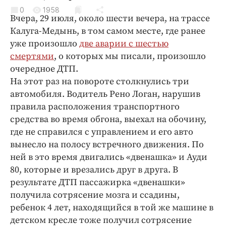
Криминал
0
1958
Вчера, 29 июля, около шести вечера, на трассе
Культура
Калуга-Медынь, в том самом месте, где ранее
Недвижимость и ЖКХ
уже произошло
две аварии с шестью
Образование
смертями
, о которых мы писали, произошло
Общество
очередное ДТП.
На этот раз на повороте столкнулись три
Погода
автомобиля. Водитель Рено Логан, нарушив
Праздники
правила расположения транспортного
Происшествия
средства во время обгона, выехал на обочину,
Спорт
где не справился с управлением и его авто
Экономика и бизнес
вынесло на полосу встречного движения. По
ней в это время двигались «двенашка» и Ауди
ПРОЕКТЫ
80, которые и врезались друг в друга. В
результате ДТП пассажирка «двенашки»
Блоги
получила сотрясение мозга и ссадины,
Издания
ребенок 4 лет, находящийся в той же машине в
Медиаперсона
детском кресле тоже получил сотрясение