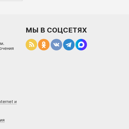
МЫ В СОЦСЕТЯХ
и.
лючения
ternet и
ния