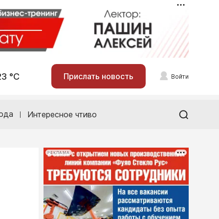
23 °С
Прислать новость
Войти
ода
Интересное чтиво
РЕКЛАМА