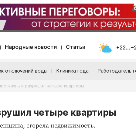
Народные новости
Статьи
+22...+
ик отключений воды
Клиника года
Работодатель г
нес жизнь и разрушил четыре квартиры
зрушил четыре квартиры
женщина, сгорела недвижимость.