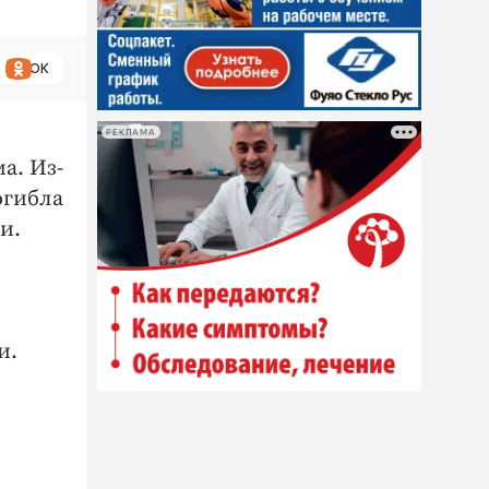
ОК
РЕКЛАМА
а. Из-
огибла
и.
и.