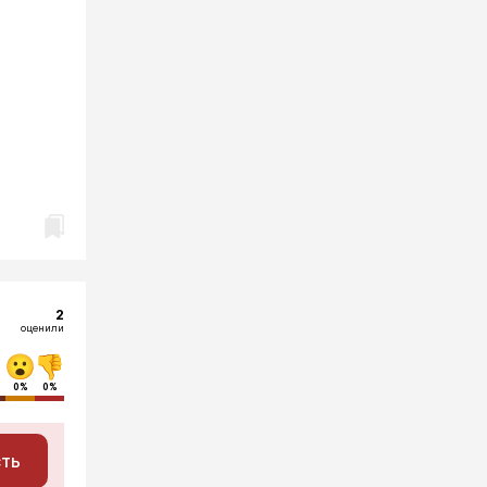
2
оценили
0%
0%
сть