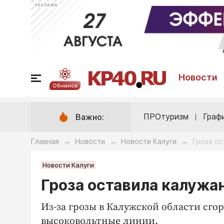
РЕКЛАМА
Новости
Обнинск
ПРОтуризм
Граф
Важно:
Главная
Новости
Новости Калуги
Гроза ос
→
→
→
Новости Калуги
Гроза оставила калужа
Из-за грозы в Калужской области сго
высоковольтные линии.