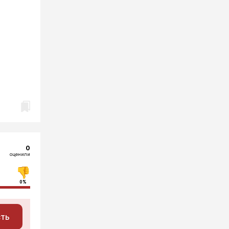
0
оценили
0%
сть