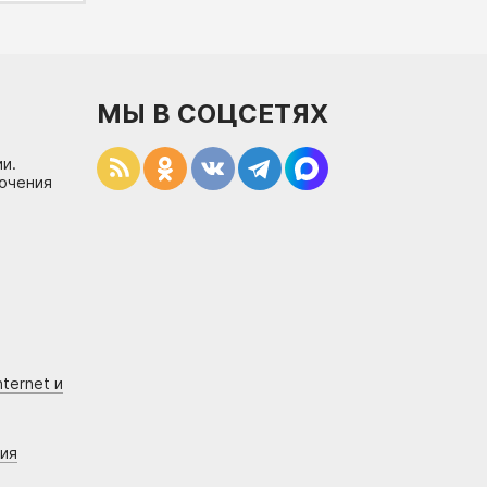
МЫ В СОЦСЕТЯХ
и.
лючения
ternet и
ния