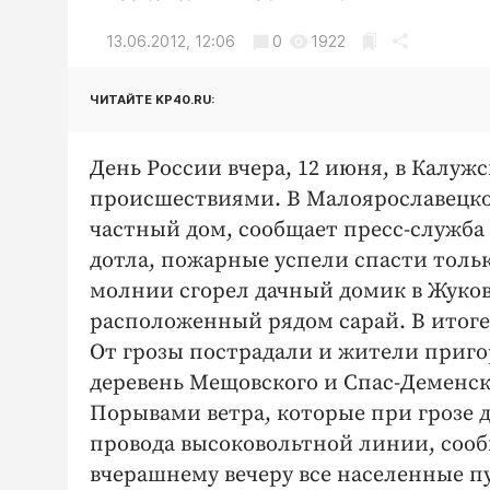
13.06.2012, 12:06
0
1922
ЧИТАЙТЕ KP40.RU:
День России вчера, 12 июня, в Калу
происшествиями. В Малоярославецко
частный дом, сообщает пресс-служба
дотла, пожарные успели спасти только
молнии сгорел дачный домик в Жуков
расположенный рядом сарай. В итоге
От грозы пострадали и жители приго
деревень Мещовского и Спас-Деменско
Порывами ветра, которые при грозе д
провода высоковольтной линии, сообщ
вчерашнему вечеру все населенные пу