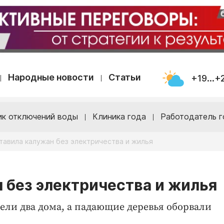
Народные новости
Статьи
+19...+
ик отключений воды
Клиника года
Работодатель г
тавила калужан без электричества и жилья
н без электричества и жилья
рели два дома, а падающие деревья оборвали