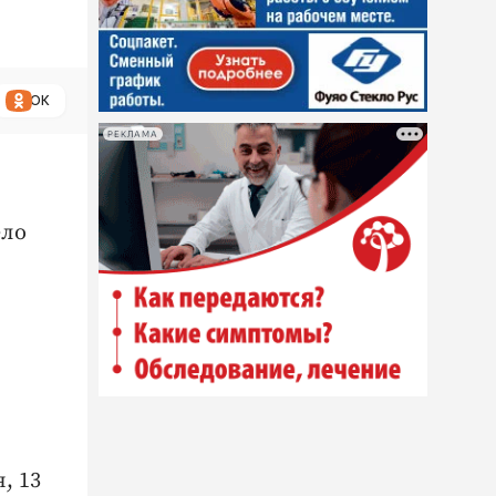
ОК
РЕКЛАМА
ело
, 13