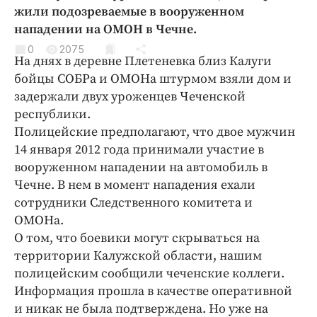
Криминал
жили подозреваемые в вооруженном
нападении на ОМОН в Чечне.
Культура
0
2075
Недвижимость и ЖКХ
На днях в деревне Плетеневка близ Калуги
Образование
бойцы СОБРа и ОМОНа штурмом взяли дом и
Общество
задержали двух уроженцев Чеченской
республики.
Погода
Полицейские предполагают, что двое мужчин
Праздники
14 января 2012 года принимали участие в
Происшествия
вооруженном нападении на автомобиль в
Спорт
Чечне. В нем в момент нападения ехали
Экономика и бизнес
сотрудники Следственного комитета и
ОМОНа.
ПРОЕКТЫ
О том, что боевики могут скрываться на
территории Калужской области, нашим
Блоги
полицейским сообщили чеченские коллеги.
Издания
Информация прошла в качестве оперативной
Медиаперсона
и никак не была подтверждена. Но уже на