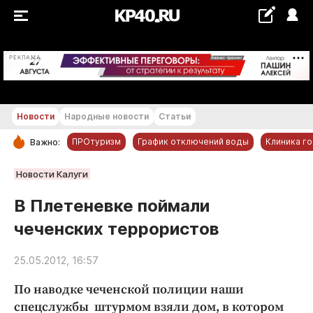
+18...+19 °С
РЕКЛАМА
Новости
Народные новости
Статьи
ПРОтуризм
График отключений воды
Клиника г
Важно:
РУБРИКИ
Новости Калуги
Обнинск
В Плетеневке поймали
Новости компаний
чеченских террористов
Статьи
Народные новости
25.05.2012, 16:57
Авто и транспорт
По наводке чеченской полиции наши
Благоустройство
спецслужбы штурмом взяли дом, в котором