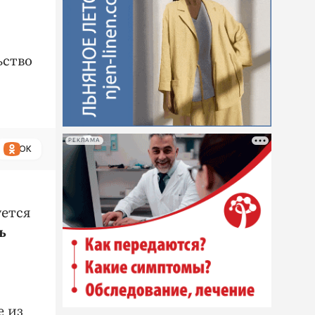
ьство
РЕКЛАМА
ОК
уется
ь
е из