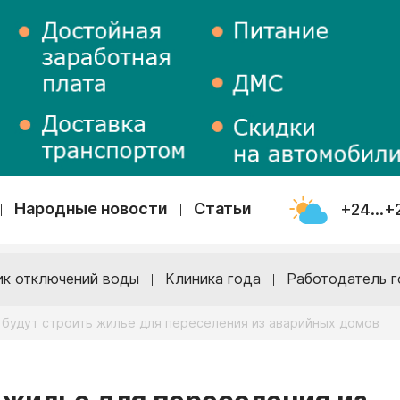
Народные новости
Статьи
+24...+
ик отключений воды
Клиника года
Работодатель г
 будут строить жилье для переселения из аварийных домов