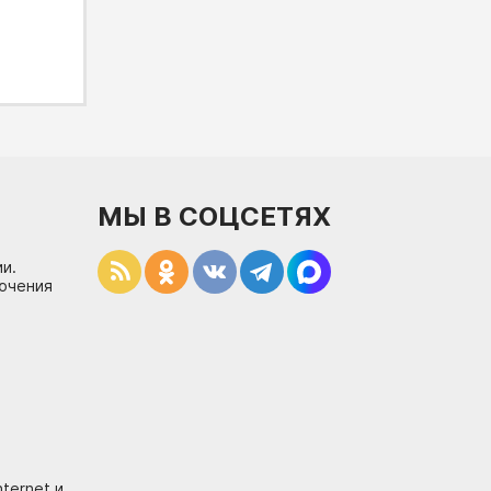
МЫ В СОЦСЕТЯХ
и.
лючения
ternet и