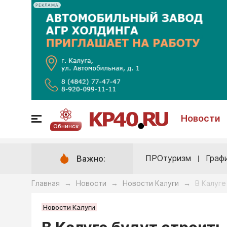
РЕКЛАМА
Новости
Обнинск
ПРОтуризм
Граф
Важно:
Главная
Новости
Новости Калуги
В Калуге
→
→
→
Новости Калуги