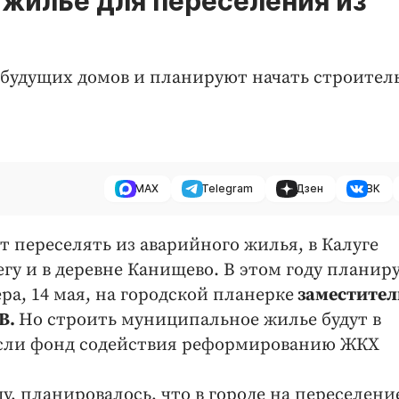
 жилье для переселения из
 будущих домов и планируют начать строител
MAX
Telegram
Дзен
ВК
 переселять из аварийного жилья, в Калуге
гу и в деревне Канищево. В этом году планир
ра, 14 мая, на городской планерке
заместител
В.
Но строить муниципальное жилье будут в
 если фонд содействия реформированию ЖКХ
у, планировалось, что в городе на переселени