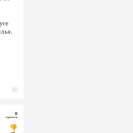
уге
илья.
0
оценили