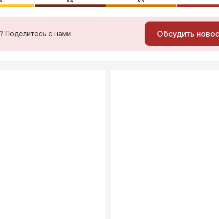
%
0%
0%
Обсудить ново
ь? Поделитесь с нами