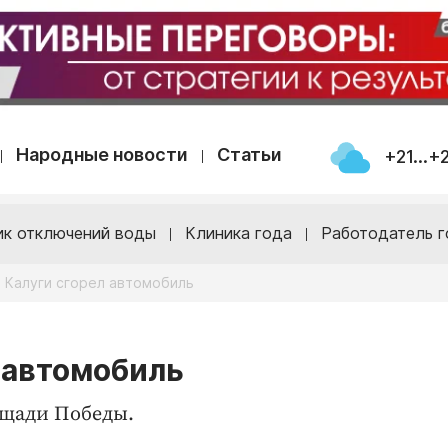
Народные новости
Статьи
+21...+
ик отключений воды
Клиника года
Работодатель г
 Калуги сгорел автомобиль
л автомобиль
ощади Победы.