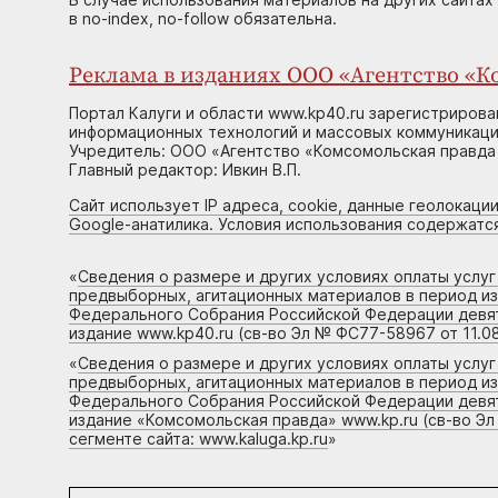
в no-index, no-follow обязательна.
Реклама в изданиях ООО «Агентство «Ко
Портал Калуги и области www.kp40.ru зарегистрирова
информационных технологий и массовых коммуникаций
Учредитель: ООО «Агентство «Комсомольская правда 
Главный редактор: Ивкин В.П.
Сайт использует IP адреса, cookie, данные геолокации
Google-анатилика. Условия использования содержатс
«
Сведения о размере и других условиях оплаты услу
предвыборных, агитационных материалов в период и
Федерального Собрания Российской Федерации девято
издание www.kp40.ru (св-во Эл № ФС77-58967 от 11.08
«
Сведения о размере и других условиях оплаты услу
предвыборных, агитационных материалов в период и
Федерального Собрания Российской Федерации девято
издание «Комсомольская правда» www.kp.ru (св-во Эл
сегменте сайта: www.kaluga.kp.ru
»