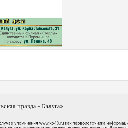
ьская правда – Калуга»
случае упоминания www.kp40.ru как первоисточника информаци
 активная индексируемая ссылка на главную страницу без зак