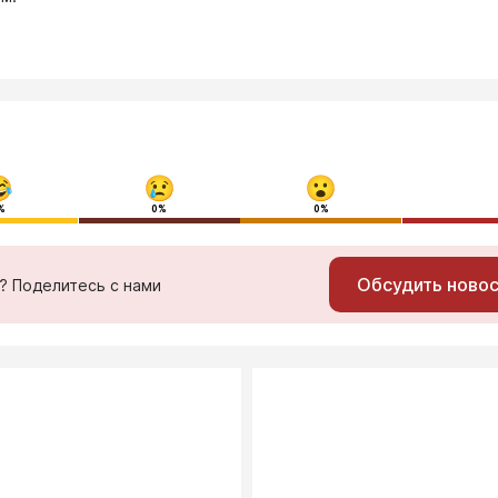
%
0%
0%
Обсудить ново
ь? Поделитесь с нами