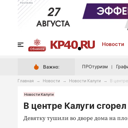
РЕКЛАМА
Новости
Обнинск
ПРОтуризм
Граф
Важно:
Главная
Новости
Новости Калуги
В центре
→
→
→
Новости Калуги
В центре Калуги сгоре
Девятку тушили во дворе дома на пл