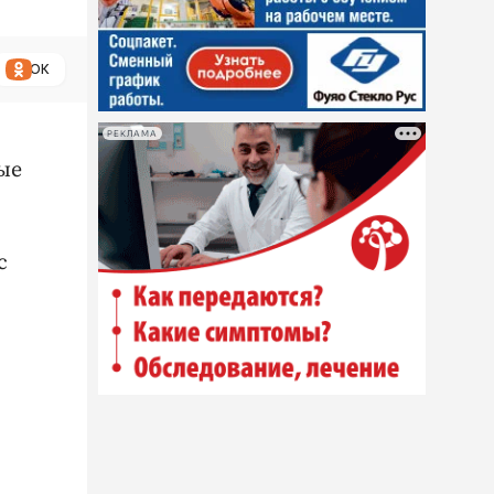
ОК
РЕКЛАМА
ые
с