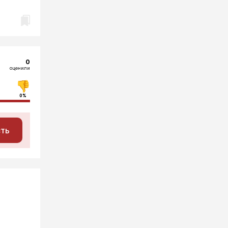
0
оценили
0%
сть