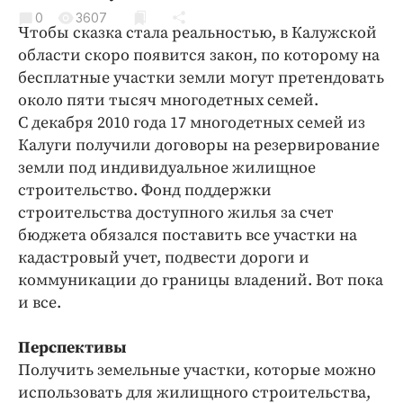
Криминал
0
3607
Чтобы сказка стала реальностью, в Калужской
Культура
области скоро появится закон, по которому на
Недвижимость и ЖКХ
бесплатные участки земли могут претендовать
Образование
около пяти тысяч многодетных семей.
Общество
С декабря 2010 года 17 многодетных семей из
Калуги получили договоры на резервирование
Погода
земли под индивидуальное жилищное
Праздники
строительство. Фонд поддержки
Происшествия
строительства доступного жилья за счет
Спорт
бюджета обязался поставить все участки на
Экономика и бизнес
кадастровый учет, подвести дороги и
коммуникации до границы владений. Вот пока
ПРОЕКТЫ
и все.
Блоги
Перспективы
Издания
Получить земельные участки, которые можно
Медиаперсона
использовать для жилищного строительства,