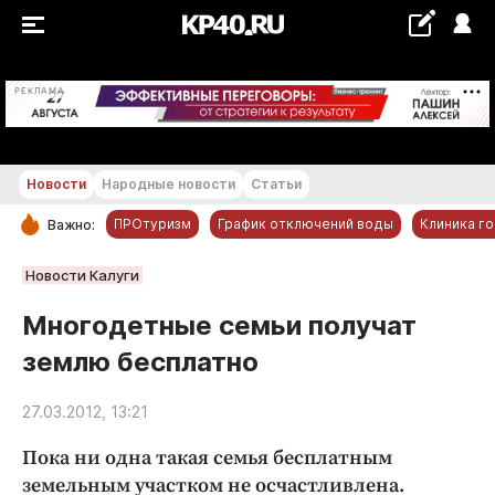
+19...+20 °С
РЕКЛАМА
Новости
Народные новости
Статьи
ПРОтуризм
График отключений воды
Клиника г
Важно:
РУБРИКИ
Новости Калуги
Обнинск
Многодетные семьи получат
Новости компаний
землю бесплатно
Статьи
Народные новости
27.03.2012, 13:21
Авто и транспорт
Пока ни одна такая семья бесплатным
Благоустройство
земельным участком не осчастливлена.