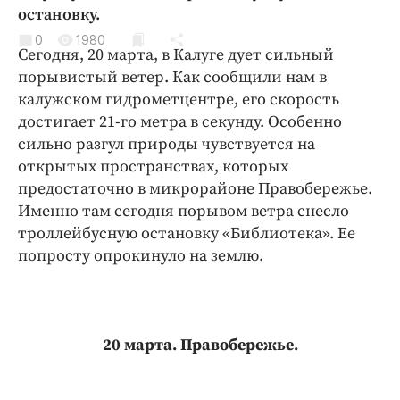
Криминал
остановку.
Культура
0
1980
Сегодня, 20 марта, в Калуге дует сильный
Недвижимость и ЖКХ
порывистый ветер. Как сообщили нам в
Образование
калужском гидрометцентре, его скорость
Общество
достигает 21-го метра в секунду. Особенно
сильно разгул природы чувствуется на
Погода
открытых пространствах, которых
Праздники
предостаточно в микрорайоне Правобережье.
Происшествия
Именно там сегодня порывом ветра снесло
Спорт
троллейбусную остановку «Библиотека». Ее
Экономика и бизнес
попросту опрокинуло на землю.
ПРОЕКТЫ
Блоги
20 марта. Правобережье.
Издания
Медиаперсона