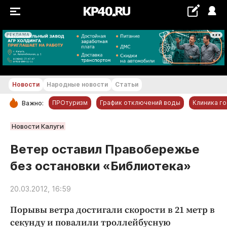
РЕКЛАМА
+22...+23 °С
Новости
Народные новости
Статьи
ПРОтуризм
График отключений воды
Клиника г
Важно:
РУБРИКИ
Новости Калуги
Обнинск
Ветер оставил Правобережье
Новости компаний
без остановки «Библиотека»
Статьи
Народные новости
20.03.2012, 16:59
Авто и транспорт
Порывы ветра достигали скорости в 21 метр в
Благоустройство
секунду и повалили троллейбусную