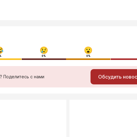
%
0%
0%
Обсудить ново
ь? Поделитесь с нами