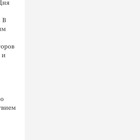
Дня
 В
им
торов
 и
По
твием