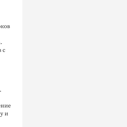
рков
.
 с
.
ение
у и