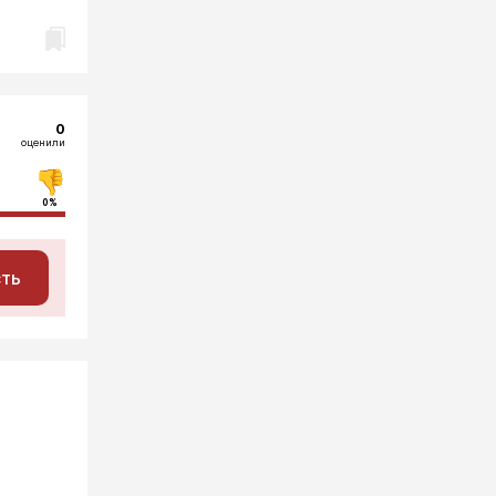
0
оценили
0%
сть