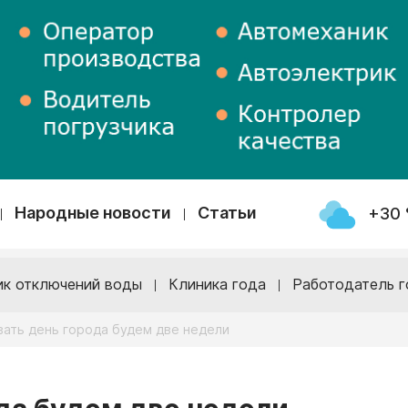
Народные новости
Статьи
+30 
ик отключений воды
Клиника года
Работодатель г
ать день города будем две недели