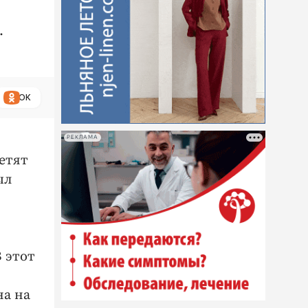
.
ОК
РЕКЛАМА
етят
ыл
В этот
на на