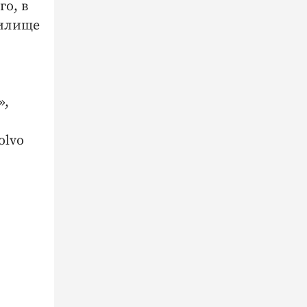
го, в
нилище
»,
olvo