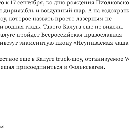
то к 17 сентября, ко дню рождения Циолковско
ся дирижабль и воздушный шар. А на водохра
оу, которое назвать просто лазерным не
и водная гладь. Такого Калуга еще не видела.
 Калуге пройдет Всероссийская православная
ривезут знаменитую икону «Неупиваемая чаша
стное еще в Калуге truck-шоу, организуемое V
бещал присоединиться и Фольксваген.
м!