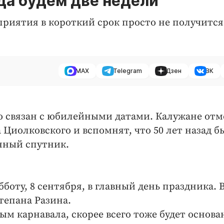
да будем две недели
риятия в короткий срок просто не получится
MAX
Telegram
Дзен
ВК
о связан с юбилейными датами. Калужане отм
 Циолковского и вспомнят, что 50 лет назад б
нный спутник.
боту, 8 сентября, в главный день праздника. 
тепана Разина.
м карнавала, скорее всего тоже будет основа