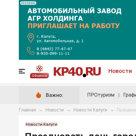
РЕКЛАМА
Новости
Обнинск
ПРОтуризм
Граф
Важно:
Главная
Новости
Новости Калуги
Празднов
→
→
→
Новости Калуги