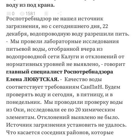
Криминал
воду из под крана.
Культура
0
1581
Роспотребнадзор не нашел источник
Недвижимость и ЖКХ
загрязнения, но с сегодняшнего дня, 22
Образование
декабря, водопроводную воду разрешили пить.
Общество
- Мы провели лабораторные исследования
питьевой воды, отобранной вчера из
Погода
водопроводной сети Калуги и отклонений от
Праздники
нормативных уровней не выявлено, - говорит
Происшествия
главный специалист Роспотребнадзора
Спорт
Елена ЛЮБУТСКАЯ.
- Качество воды
Экономика и бизнес
соответствует требованиям СанПиН. Будем
проверять воду и сегодня, в пятницу, и в
ПРОЕКТЫ
понедельник. Мы проводили проверку воды
из Оки, исследовали ее по 20 химическим
Блоги
элементам. Отклонений выявлено не было.
Издания
Источник загрязнения установить не удалось.
Медиаперсона
Что касается соседних районов, которые