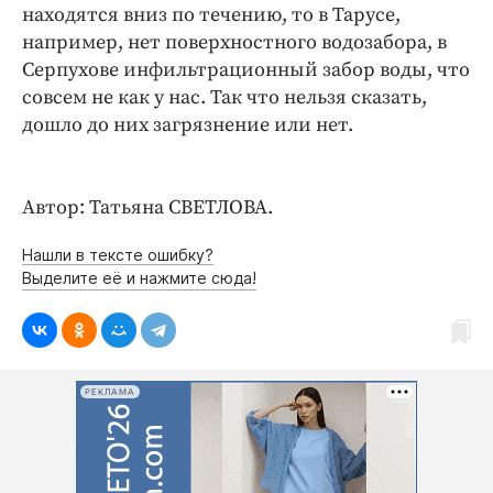
Интересное чтиво
находятся вниз по течению, то в Тарусе,
Клиника года
например, нет поверхностного водозабора, в
Серпухове инфильтрационный забор воды, что
Бренд года
совсем не как у нас. Так что нельзя сказать,
Работодатель года
дошло до них загрязнение или нет.
Автор: Татьяна СВЕТЛОВА.
Нашли в тексте ошибку?
Выделите её и нажмите сюда!
РЕКЛАМА