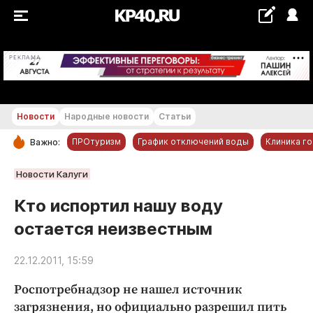
+22...+23 °С
РЕКЛАМА
Новости
Народные новости
Статьи
ПРОтуризм
График отключений воды
Клиника г
Важно:
РУБРИКИ
Новости Калуги
Обнинск
Кто испортил нашу воду
Новости компаний
остается неизвестным
Статьи
Народные новости
22.12.2011, 15:59
Авто и транспорт
Роспотребнадзор не нашел источник
Благоустройство
загрязнения, но официально разрешил пить