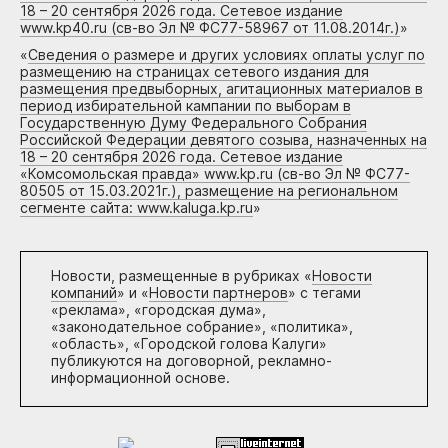
18 – 20 сентября 2026 года. Сетевое издание
www.kp40.ru (св-во Эл № ФС77-58967 от 11.08.2014г.)
»
«
Сведения о размере и других условиях оплаты услуг по
размещению на страницах сетевого издания для
размещения предвыборных, агитационных материалов в
период избирательной кампании по выборам в
Государственную Думу Федерального Собрания
Российской Федерации девятого созыва, назначенных на
18 – 20 сентября 2026 года. Сетевое издание
«Комсомольская правда» www.kp.ru (св-во Эл № ФС77-
80505 от 15.03.2021г.), размещение на региональном
сегменте сайта: www.kaluga.kp.ru
»
Новости, размещенные в рубриках «
Новости
компаний
» и «
Новости партнеров
» с тегами
«реклама», «городская дума»,
«законодательное собрание», «политика»,
«область», «Городской голова Калуги»
публикуются на договорной, рекламно-
информационной основе.