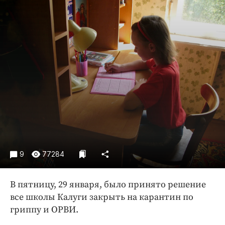
Криминал
Культура
Недвижимость и ЖКХ
Образование
Общество
Погода
Праздники
Происшествия
Спорт
Экономика и бизнес
9
77284
ПРОЕКТЫ
Блоги
В пятницу, 29 января, было принято решение
все школы Калуги закрыть на карантин по
Издания
гриппу и ОРВИ.
Медиаперсона