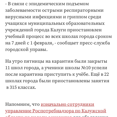
Интересное чтиво
- В связи с эпидемическим подъемом
Клиника года
заболеваемости острыми респираторными
вирусными инфекциями и гриппом среди
Бренд года
учащихся муниципальных образовательных
Работодатель года
учреждений города Калуги приостановлен
учебный процесс во всех школах города сроком
на 7 дней с 1 февраля, - сообщает пресс-служба
городской управы.
На утро пятницы на карантин были закрыты
11 школ города, а ученики школы №10 успели
после карантина приступить к учёбе. Ещё в 22
школах города были приостановлены занятия
в 315 классах.
Напомним, что
изначально сотрудники
управление Роспотребнадзора по Калужской