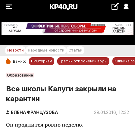
+20...+21 °С
РЕКЛАМА
Новости
Народные новости
Статьи
ПРОтуризм
График отключений воды
Клиника г
Важно:
РУБРИКИ
Образование
Обнинск
Все школы Калуги закрыли на
Новости компаний
карантин
Статьи
Народные новости
ЕЛЕНА ФРАНЦУЗОВА
29.01.2016, 12:32
Авто и транспорт
Он продлится ровно неделю.
Благоустройство