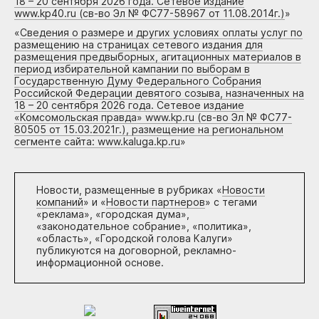
18 – 20 сентября 2026 года. Сетевое издание
www.kp40.ru (св-во Эл № ФС77-58967 от 11.08.2014г.)
»
«
Сведения о размере и других условиях оплаты услуг по
размещению на страницах сетевого издания для
размещения предвыборных, агитационных материалов в
период избирательной кампании по выборам в
Государственную Думу Федерального Собрания
Российской Федерации девятого созыва, назначенных на
18 – 20 сентября 2026 года. Сетевое издание
«Комсомольская правда» www.kp.ru (св-во Эл № ФС77-
80505 от 15.03.2021г.), размещение на региональном
сегменте сайта: www.kaluga.kp.ru
»
Новости, размещенные в рубриках «
Новости
компаний
» и «
Новости партнеров
» с тегами
«реклама», «городская дума»,
«законодательное собрание», «политика»,
«область», «Городской голова Калуги»
публикуются на договорной, рекламно-
информационной основе.