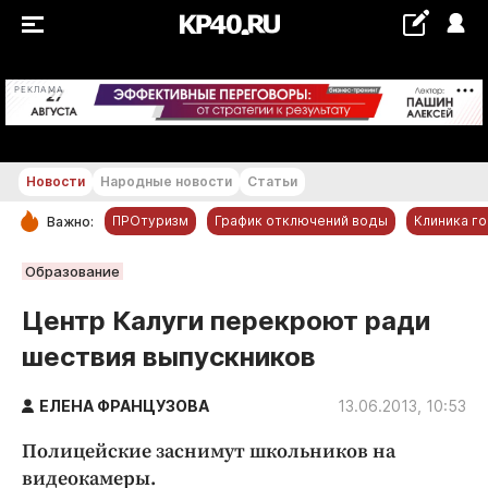
+21...+22 °С
РЕКЛАМА
Новости
Народные новости
Статьи
ПРОтуризм
График отключений воды
Клиника г
Важно:
РУБРИКИ
Образование
Обнинск
Центр Калуги перекроют ради
Новости компаний
шествия выпускников
Статьи
Народные новости
ЕЛЕНА ФРАНЦУЗОВА
13.06.2013, 10:53
Авто и транспорт
Полицейские заснимут школьников на
Благоустройство
видеокамеры.