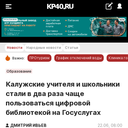
РЕКЛАМА
+19...+20 °С
Новости
Народные новости
Статьи
ПРОтуризм
График отключений воды
Клиника г
Важно:
РУБРИКИ
Образование
Обнинск
Калужские учителя и школьники
Новости компаний
стали в два раза чаще
Статьи
пользоваться цифровой
Народные новости
библиотекой на Госуслугах
Авто и транспорт
Благоустройство
ДМИТРИЙ ИВЬЕВ
22.06, 08:00