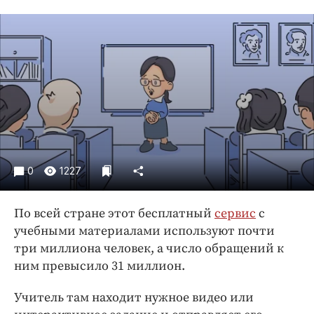
Криминал
Культура
Недвижимость и ЖКХ
Образование
Общество
Погода
Праздники
Происшествия
0
1227
Спорт
Экономика и бизнес
По всей стране этот бесплатный
сервис
с
ПРОЕКТЫ
учебными материалами используют почти
три миллиона человек, а число обращений к
Блоги
ним превысило 31 миллион.
Издания
Учитель там находит нужное видео или
Медиаперсона