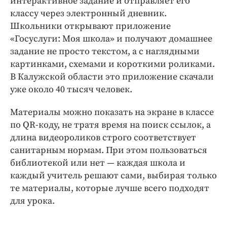
интерактивное задание и отправляет его
Интересное чтиво
классу через электронный дневник.
Клиника года
Школьники открывают приложение
Бренд года
«Госуслуги: Моя школа» и получают домашнее
Работодатель года
задание не просто текстом, а с наглядными
картинками, схемами и короткими роликами.
В Калужской области это приложение скачали
уже около 40 тысяч человек.
Материалы можно показать на экране в классе
по QR-коду, не тратя время на поиск ссылок, а
длина видеороликов строго соответствует
санитарным нормам. При этом пользоваться
библиотекой или нет — каждая школа и
каждый учитель решают сами, выбирая только
те материалы, которые лучше всего подходят
для урока.