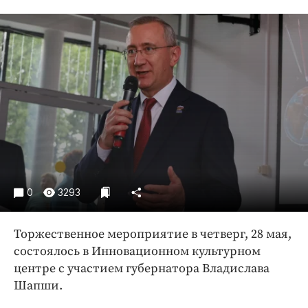
Криминал
Культура
Недвижимость и ЖКХ
Образование
Общество
Погода
Праздники
Происшествия
Спорт
0
3293
Экономика и бизнес
ПРОЕКТЫ
Торжественное мероприятие в четверг, 28 мая,
Блоги
состоялось в Инновационном культурном
центре с участием губернатора Владислава
Издания
Шапши.
Медиаперсона