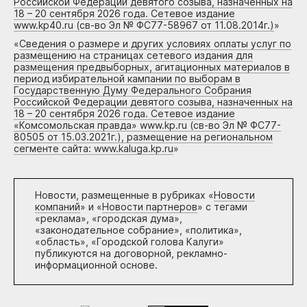
Российской Федерации девятого созыва, назначенных на
18 – 20 сентября 2026 года. Сетевое издание
www.kp40.ru (св-во Эл № ФС77-58967 от 11.08.2014г.)
»
«
Сведения о размере и других условиях оплаты услуг по
размещению на страницах сетевого издания для
размещения предвыборных, агитационных материалов в
период избирательной кампании по выборам в
Государственную Думу Федерального Собрания
Российской Федерации девятого созыва, назначенных на
18 – 20 сентября 2026 года. Сетевое издание
«Комсомольская правда» www.kp.ru (св-во Эл № ФС77-
80505 от 15.03.2021г.), размещение на региональном
сегменте сайта: www.kaluga.kp.ru
»
Новости, размещенные в рубриках «
Новости
компаний
» и «
Новости партнеров
» с тегами
«реклама», «городская дума»,
«законодательное собрание», «политика»,
«область», «Городской голова Калуги»
публикуются на договорной, рекламно-
информационной основе.