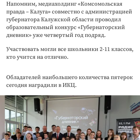
Интересное чтиво
Напомним, медиахолдинг «Комсомольская
Клиника года
правда – Калуга» совместно с администрацией
губернатора Калужской области проводил
Бренд года
образовательный конкурс «Губернаторский
Работодатель года
дневник» уже четвертый год подряд.
Участвовать могли все школьники 2-11 классов,
кто учится на отлично.
Обладателей наибольшего количества пятерок
сегодня наградили в ИКЦ.