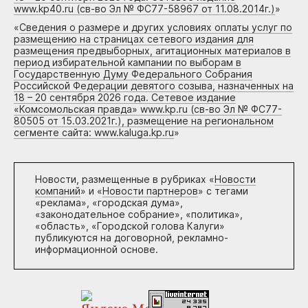
www.kp40.ru (св-во Эл № ФС77-58967 от 11.08.2014г.)
»
«
Сведения о размере и других условиях оплаты услуг по
размещению на страницах сетевого издания для
размещения предвыборных, агитационных материалов в
период избирательной кампании по выборам в
Государственную Думу Федерального Собрания
Российской Федерации девятого созыва, назначенных на
18 – 20 сентября 2026 года. Сетевое издание
«Комсомольская правда» www.kp.ru (св-во Эл № ФС77-
80505 от 15.03.2021г.), размещение на региональном
сегменте сайта: www.kaluga.kp.ru
»
Новости, размещенные в рубриках «
Новости
компаний
» и «
Новости партнеров
» с тегами
«реклама», «городская дума»,
«законодательное собрание», «политика»,
«область», «Городской голова Калуги»
публикуются на договорной, рекламно-
информационной основе.