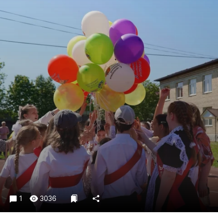
Криминал
Культура
Недвижимость и ЖКХ
Образование
Общество
Погода
Праздники
Происшествия
Спорт
Экономика и бизнес
ПРОЕКТЫ
Блоги
Издания
1
3036
Медиаперсона