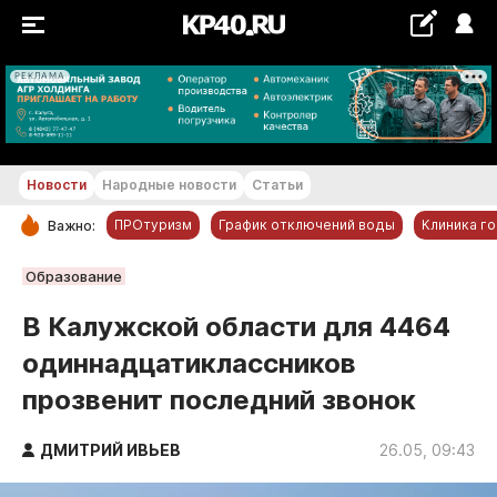
РЕКЛАМА
+28 °С
Новости
Народные новости
Статьи
ПРОтуризм
График отключений воды
Клиника г
Важно:
РУБРИКИ
Образование
Обнинск
В Калужской области для 4464
Новости компаний
одиннадцатиклассников
Статьи
прозвенит последний звонок
Народные новости
Авто и транспорт
ДМИТРИЙ ИВЬЕВ
26.05, 09:43
Благоустройство