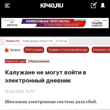
+21...+22 °С
РЕКЛАМА
Новости
Народные новости
Статьи
ПРОтуризм
График отключений воды
Клиника г
Важно:
РУБРИКИ
Новость дня
Образование
Обнинск
Калужане не могут войти в
Новости компаний
электронный дневник
Статьи
Народные новости
26.02.2024, 15:15
Авто и транспорт
Школьная электронная система дала сбой.
Благоустройство