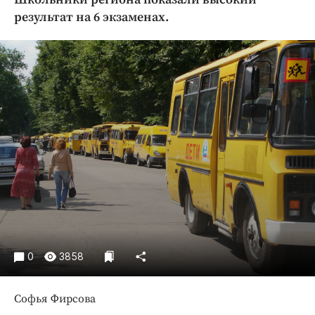
Криминал
результат на 6 экзаменах.
Культура
Недвижимость и ЖКХ
Образование
Общество
Погода
Праздники
Происшествия
Спорт
Экономика и бизнес
ПРОЕКТЫ
Блоги
0
3858
Издания
Медиаперсона
Софья Фирсова