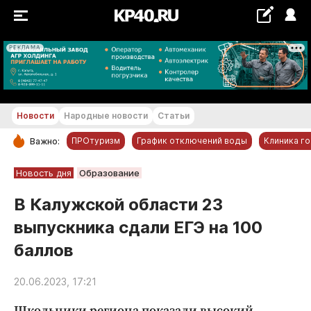
РЕКЛАМА
+24...+25 °С
Новости
Народные новости
Статьи
ПРОтуризм
График отключений воды
Клиника г
Важно:
РУБРИКИ
Новость дня
Образование
Обнинск
В Калужской области 23
Новости компаний
выпускника сдали ЕГЭ на 100
Статьи
баллов
Народные новости
Авто и транспорт
20.06.2023, 17:21
Благоустройство
Школьники региона показали высокий