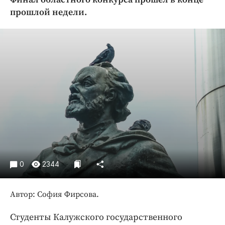
Криминал
прошлой недели.
Культура
Недвижимость и ЖКХ
Образование
Общество
Погода
Праздники
Происшествия
Спорт
Экономика и бизнес
ПРОЕКТЫ
0
2344
Блоги
Автор: София Фирсова.
Издания
Медиаперсона
Студенты Калужского государственного