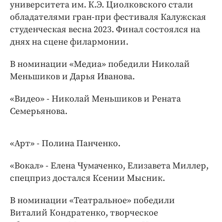
Интересное чтиво
университета им. К.Э. Циолковского стали
обладателями гран-при фестиваля Калужская
Клиника года
студенческая весна 2023. Финал состоялся на
Бренд года
днях на сцене филармонии.
Работодатель года
В номинации «Медиа» победили Николай
Меньшиков и Дарья Иванова.
«Видео» - Николай Меньшиков и Рената
Семерьянова.
«Арт» - Полина Панченко.
«Вокал» - Елена Чумаченко, Елизавета Миллер,
спецприз достался Ксении Мысник.
В номинации «Театральное» победили
Виталий Кондратенко, творческое