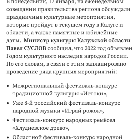
В понедельник, 17 января, на еженедельном
Интересное чтиво
совещании правительства региона обсуждали
Клиника года
праздничные культурные мероприятия,
Бренд года
которые пройдут в текущем году в Калуге и
Работодатель года
области, а также памятные и юбилейные
даты.
Министр культуры Калужской области
Павел СУСЛОВ
сообщил, что 2022 год объявлен
Годом культурного наследия народов России.
По его словам, в связи с этим запланировано
проведение ряда крупных мероприятий:
Межрегиональный фестиваль-конкурс
традиционной культуры «Истоки»,
Уже 8-й российский фестиваль-конкурс
народной музыки «Играй рожок»,
Фестиваль-конкурс народных ремёсел
«Хлудневское древо»,
Областной фестиваль-конкурс народной