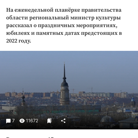
Криминал
На еженедельной планёрке правительства
Культура
области региональный министр культуры
Недвижимость и ЖКХ
рассказал о праздничных мероприятиях,
Образование
юбилеях и памятных датах предстоящих в
2022 году.
Общество
Погода
Праздники
Происшествия
Спорт
Экономика и бизнес
ПРОЕКТЫ
Блоги
Издания
7
11672
Медиаперсона