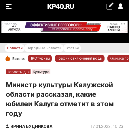
+20...+21 °С
РЕКЛАМА
Новости
Народные новости
Статьи
ПРОтуризм
График отключений воды
Клиника г
Важно:
РУБРИКИ
Новость дня
Культура
Обнинск
Министр культуры Калужской
Новости компаний
области рассказал, какие
Статьи
юбилеи Калуга отметит в этом
Народные новости
году
Авто и транспорт
Благоустройство
ИРИНА БУДНИКОВА
17.01.2022, 10:23