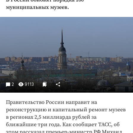
Криминал
муниципальных музеев.
Культура
Недвижимость и ЖКХ
Образование
Общество
Погода
Праздники
Происшествия
Спорт
Экономика и бизнес
2
9113
ПРОЕКТЫ
Правительство России направит на
Блоги
реконструкцию и капитальный ремонт музеев
Издания
в регионах 2,5 миллиарда рублей за
ближайшие три года. Как сообщает ТАСС, об
Медиаперсона
этом рассказал премьер-министр РФ Михаил