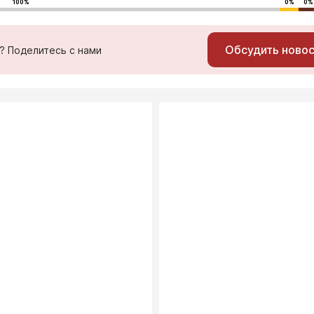
100%
0%
0%
Обсудить ново
ь? Поделитесь с нами