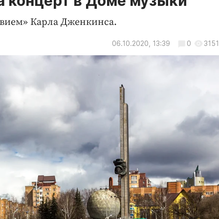
 концерт в Доме музыки
вием» Карла Дженкинса.
06.10.2020, 13:39
0
3151