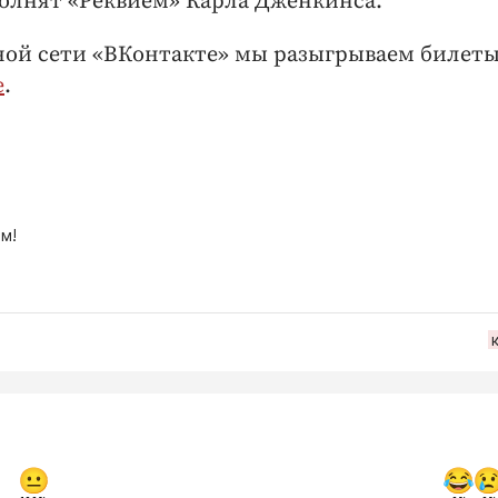
олнят «Реквием» Карла Дженкинса.
ной сети «ВКонтакте» мы разыгрываем билеты
е
.
м!