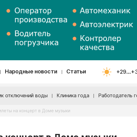
Народные новости
Статьи
+29...+
ик отключений воды
Клиника года
Работодатель г
илеты на концерт в Доме музыки