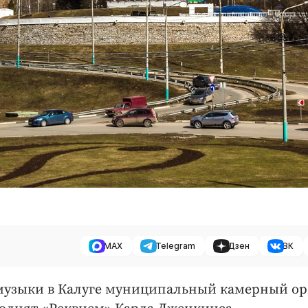
MAX
Telegram
Дзен
ВК
а музыки в Калуге муниципальный камерный о