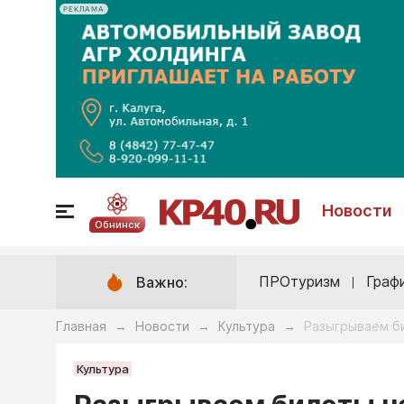
РЕКЛАМА
Новости
Обнинск
ПРОтуризм
Граф
Важно:
Главная
Новости
Культура
Разыгрываем б
→
→
→
Культура