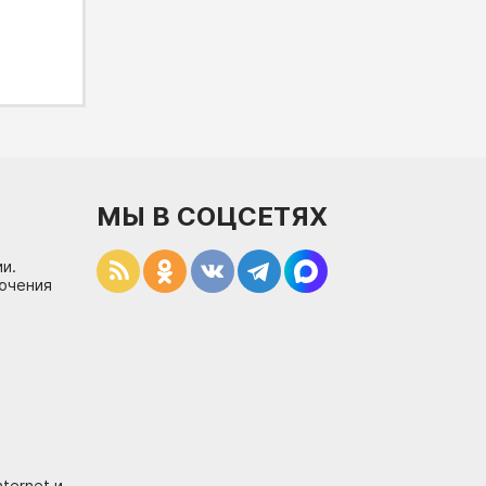
МЫ В СОЦСЕТЯХ
и.
лючения
ternet и