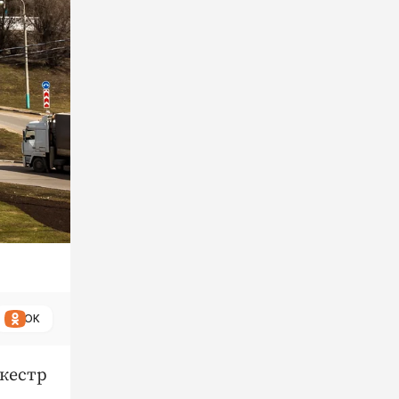
ОК
ркестр