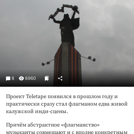
Криминал
Культура
Недвижимость и ЖКХ
Образование
Общество
Погода
Праздники
Происшествия
Спорт
8
8960
Экономика и бизнес
Проект Teletape появился в прошлом году и
ПРОЕКТЫ
практически сразу стал флагманом едва живой
Блоги
калужской инди-­сцены.
Издания
Причём абстрактное «флагманство»
Медиаперсона
музыканты совмещают и с вполне конкретным