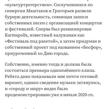
Интересное чтиво
«культуртрегерством». Соскучившиеся по
Клиника года
синергии Маштаков и Григорьев развели
Бренд года
бурную деятельность, совмещая записи
собственных песен с организацией концертов
Работодатель года
и фестивалей. Сперва был реанимирован
Karmapolis, известный калужанам как
«Фестиваль под ракетой», а затем придуман и
собственный проект под названием «Босфор»,
приуроченный ко Дню города.
Собственно, именно тогда и должна была
состояться премьера одноимённого клипа.
Ребята даже показывали мне почти готовый
вариант, однако сведение музыки затянулось,
и «городу и миру» видео было
продемонстрировано уже в начале 2020-го.