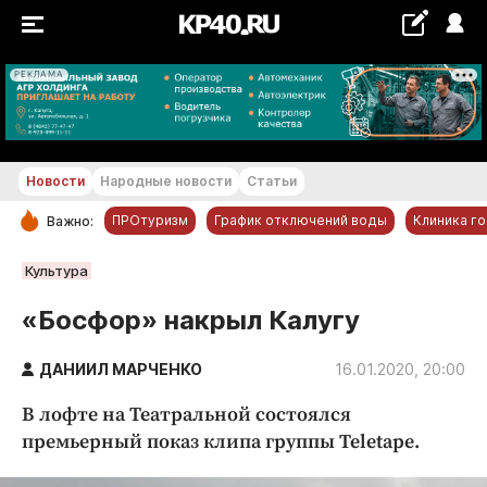
РЕКЛАМА
+30 °С
Новости
Народные новости
Статьи
ПРОтуризм
График отключений воды
Клиника г
Важно:
РУБРИКИ
Культура
Обнинск
«Босфор» накрыл Калугу
Новости компаний
ДАНИИЛ МАРЧЕНКО
Статьи
16.01.2020, 20:00
Народные новости
В лофте на Театральной состоялся
Авто и транспорт
премьерный показ клипа группы Teletape.
Благоустройство