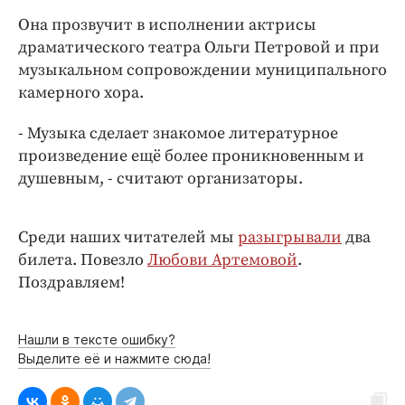
Интересное чтиво
Она прозвучит в исполнении актрисы
Клиника года
драматического театра Ольги Петровой и при
Бренд года
музыкальном сопровождении муниципального
Работодатель года
камерного хора.
- Музыка сделает знакомое литературное
произведение ещё более проникновенным и
душевным, - считают организаторы.
Среди наших читателей мы
разыгрывали
два
билета. Повезло
Любови Артемовой
.
Поздравляем!
Нашли в тексте ошибку?
Выделите её и нажмите сюда!