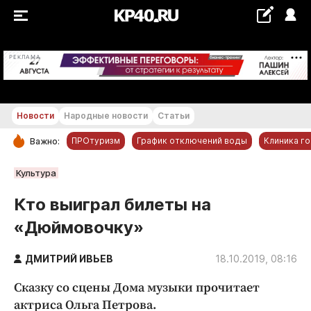
+17...+18 °С
РЕКЛАМА
Новости
Народные новости
Статьи
ПРОтуризм
График отключений воды
Клиника г
Важно:
РУБРИКИ
Культура
Обнинск
Кто выиграл билеты на
Новости компаний
«Дюймовочку»
Статьи
Народные новости
ДМИТРИЙ ИВЬЕВ
18.10.2019, 08:16
Авто и транспорт
Сказку со сцены Дома музыки прочитает
Благоустройство
актриса Ольга Петрова.