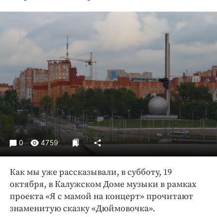
Криминал
Культура
Недвижимость и ЖКХ
Образование
Общество
Погода
Праздники
Происшествия
Спорт
Экономика и бизнес
0
4759
ПРОЕКТЫ
Как мы уже рассказывали, в субботу, 19
Блоги
октября, в Калужском Доме музыки в рамках
Издания
проекта «Я с мамой на концерт» прочитают
Медиаперсона
знаменитую сказку «Дюймовочка».