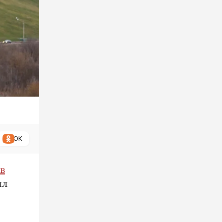
ОК
в
ил