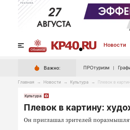
РЕКЛАМА
Новости
Обнинск
ПРОтуризм
Граф
Важно:
Главная
Новости
Культура
Плевок в карти
→
→
→
Культура
Плевок в картину: худ
Он приглашал зрителей поразмышлять