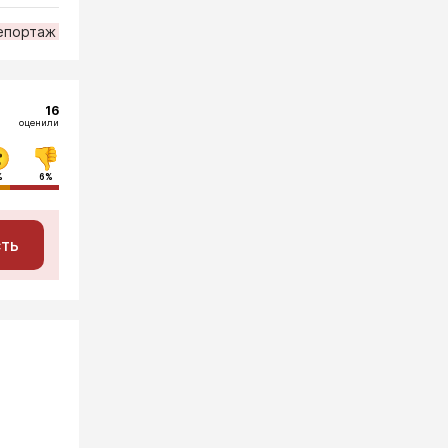
епортаж
16
оценили
%
6%
сть