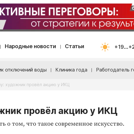
Народные новости
Статьи
+19...+
ик отключений воды
Клиника года
Работодатель г
ну: художник провёл акцию у ИКЦ
ожник провёл акцию у ИКЦ
 о том, что такое современное искусство.