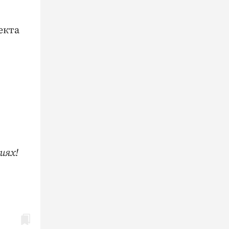
екта
иях!