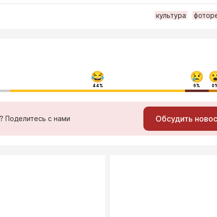
культура
фотор
44%
6%
0
Обсудить ново
ь? Поделитесь с нами