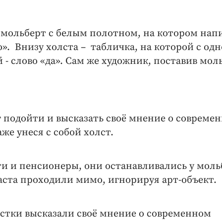
 мольберт с белым полотном, на котором нап
о». Внизу холста – табличка, на которой с од
 - слово «да». Сам же художник, поставив мол
г подойти и высказать своё мнение о совреме
же унеся с собой холст.
 и пенсионеры, они останавливались у моль
аста проходили мимо, игнорируя арт-объект.
остки высказали своё мнение о современном