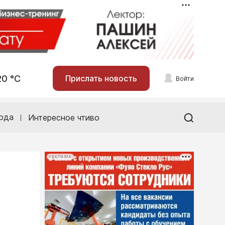
20 °С
Прислать новость
Войти
ода
Интересное чтиво
РЕКЛАМА