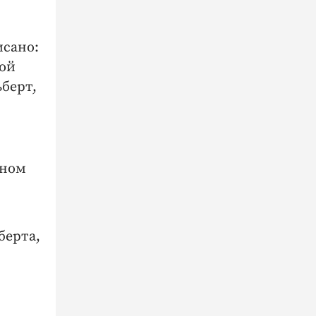
исано:
ной
ьберт,
нном
берта,