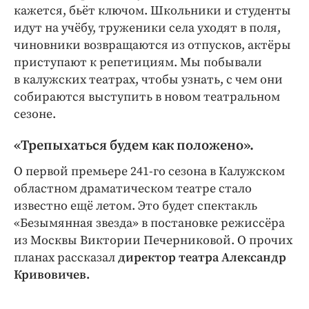
Интересное чтиво
кажется, бьёт ключом. Школьники и студенты
Клиника года
идут на учёбу, труженики села уходят в поля,
чиновники возвращаются из отпусков, актёры
Бренд года
приступают к репетициям. Мы побывали
Работодатель года
в калужских театрах, чтобы узнать, с чем они
собираются выступить в новом театральном
сезоне.
«Трепыхаться будем как положено».
О первой премьере 241-го сезона в Калужском
областном драматическом театре стало
известно ещё летом. Это будет спектакль
«Безымянная звезда» в постановке режиссёра
из Москвы Виктории Печерниковой. О прочих
планах рассказал
директор театра Александр
Кривовичев.