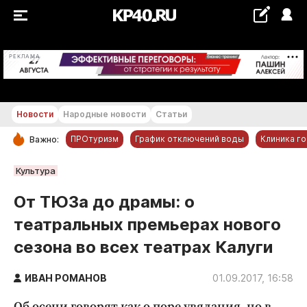
+18...+19 °С
РЕКЛАМА
Новости
Народные новости
Статьи
ПРОтуризм
График отключений воды
Клиника г
Важно:
РУБРИКИ
Культура
Обнинск
От ТЮЗа до драмы: о
Новости компаний
театральных премьерах нового
Статьи
сезона во всех театрах Калуги
Народные новости
Авто и транспорт
ИВАН РОМАНОВ
01.09.2017, 16:58
Благоустройство
Об осени говорят как о поре увядания, но в