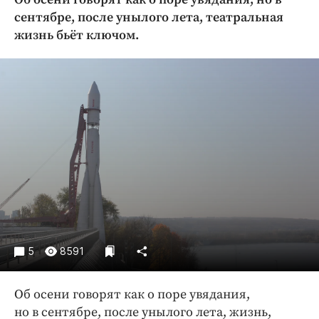
Криминал
сентябре, после унылого лета, театральная
Культура
жизнь бьёт ключом.
Недвижимость и ЖКХ
Образование
Общество
Погода
Праздники
Происшествия
Спорт
Экономика и бизнес
ПРОЕКТЫ
5
8591
Блоги
Издания
Об осени говорят как о поре увядания,
Медиаперсона
но в сентябре, после унылого лета, жизнь,