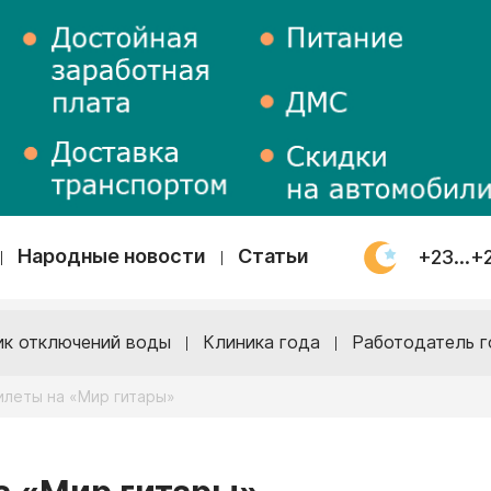
Народные новости
Статьи
+23...+
ик отключений воды
Клиника года
Работодатель г
илеты на «Мир гитары»