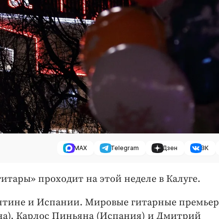
MAX
Telegram
Дзен
ВК
тары» проходит на этой неделе в Калуге.
гентине и Испании. Мировые гитарные премье
на), Карлос Пиньяна (Испания) и Дмитрий