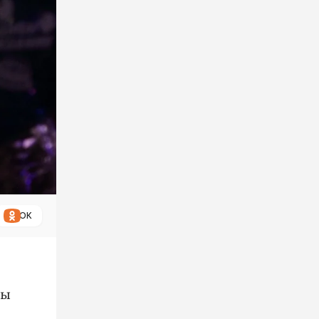
ОК
ры