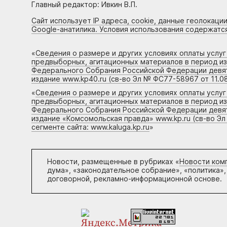
Главный редактор: Ивкин В.П.
Сайт использует IP адреса, cookie, данные геолокации
Google-анатилика. Условия использования содержатс
«
Сведения о размере и других условиях оплаты услу
предвыборных, агитационных материалов в период и
Федерального Собрания Российской Федерации девято
издание www.kp40.ru (св-во Эл № ФС77-58967 от 11.08
«
Сведения о размере и других условиях оплаты услу
предвыборных, агитационных материалов в период и
Федерального Собрания Российской Федерации девято
издание «Комсомольская правда» www.kp.ru (св-во Эл
сегменте сайта: www.kaluga.kp.ru
»
Новости, размещенные в рубриках «
Новости ком
дума», «законодательное собрание», «политика»,
договорной, рекламно-информационной основе.