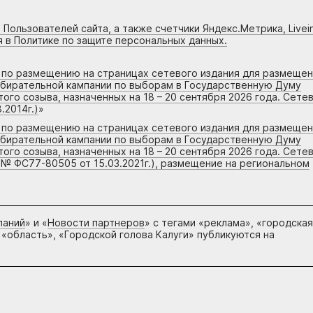
 Пользователей сайта, а также счетчики Яндекс.Метрика, Livein
я в Политике по защите персональных данных.
г по размещению на страницах сетевого издания для размеще
збирательной кампании по выборам в Государственную Думу
го созыва, назначенных на 18 – 20 сентября 2026 года. Сете
.2014г.)
»
г по размещению на страницах сетевого издания для размеще
збирательной кампании по выборам в Государственную Думу
го созыва, назначенных на 18 – 20 сентября 2026 года. Сете
 № ФС77-80505 от 15.03.2021г.), размещение на региональном
паний
» и «
Новости партнеров
» с тегами «реклама», «городская
 «область», «Городской голова Калуги» публикуются на