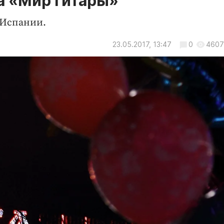
а «Мир гитары»
 Испании.
23.05.2017, 13:47
0
4607