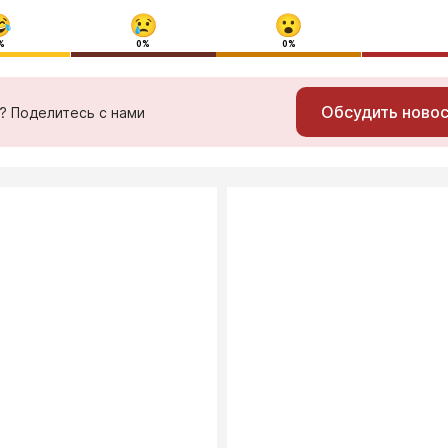
%
0%
0%
Обсудить ново
ь? Поделитесь с нами