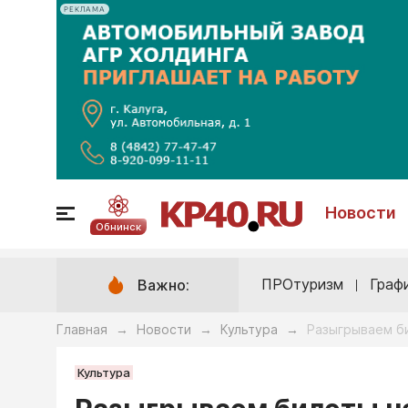
РЕКЛАМА
Новости
Обнинск
ПРОтуризм
Граф
Важно:
Главная
Новости
Культура
Разыгрываем б
→
→
→
Культура