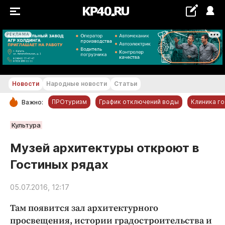
РЕКЛАМА
+16...+17 °С
Новости
Народные новости
Статьи
ПРОтуризм
График отключений воды
Клиника г
Важно:
РУБРИКИ
Культура
Обнинск
Музей архитектуры откроют в
Новости компаний
Гостиных рядах
Статьи
Народные новости
05.07.2016, 12:17
Авто и транспорт
Там появится зал архитектурного
Благоустройство
просвещения, истории градостроительства и