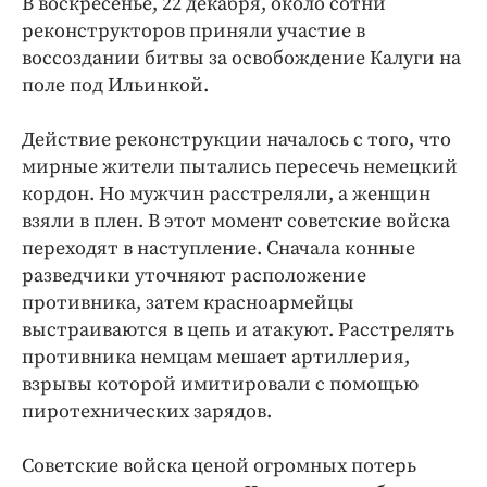
В воскресенье, 22 декабря, около сотни
Криминал
реконструкторов приняли участие в
Культура
воссоздании битвы за освобождение Калуги на
Недвижимость и ЖКХ
поле под Ильинкой.
Образование
Действие реконструкции началось с того, что
Общество
мирные жители пытались пересечь немецкий
Погода
кордон. Но мужчин расстреляли, а женщин
Праздники
взяли в плен. В этот момент советские войска
Происшествия
переходят в наступление. Сначала конные
разведчики уточняют расположение
Спорт
противника, затем красноармейцы
Экономика и бизнес
выстраиваются в цепь и атакуют. Расстрелять
ПРОЕКТЫ
противника немцам мешает артиллерия,
взрывы которой имитировали с помощью
Блоги
пиротехнических зарядов.
Издания
Медиаперсона
Советские войска ценой огромных потерь