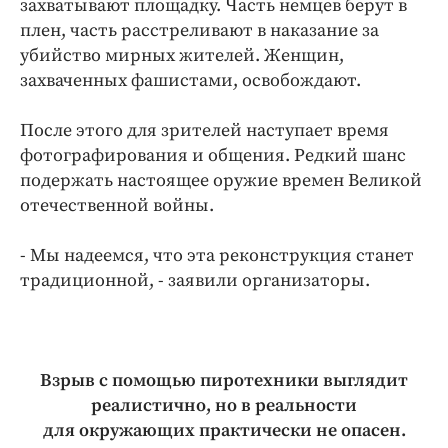
захватывают площадку. Часть немцев берут в
Интересное чтиво
плен, часть расстреливают в наказание за
Клиника года
убийство мирных жителей. Женщин,
Бренд года
захваченных фашистами, освобождают.
Работодатель года
После этого для зрителей наступает время
фотографирования и общения. Редкий шанс
подержать настоящее оружие времен Великой
отечественной войны.
- Мы надеемся, что эта реконструкция станет
традиционной, - заявили организаторы.
Взрыв с помощью пиротехники выглядит
реалистично, но в реальности
для окружающих практически не опасен.