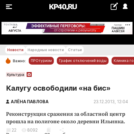
+19...+20 °С
РЕКЛАМА
Новости
Народные новости
Статьи
ПРОтуризм
График отключений воды
Клиника г
Важно:
РУБРИКИ
Культура
Обнинск
Калугу освободили «на бис»
Новости компаний
АЛЁНА ПАВЛОВА
Статьи
23.12.2013, 12:04
Народные новости
Реконструкция сражения за областной центр
Авто и транспорт
прошла на полигоне около деревни Ильинка.
Благоустройство
22
8092