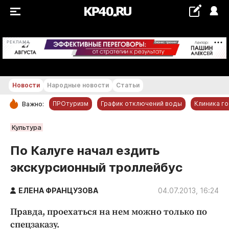
+23...+24 °С
РЕКЛАМА
Новости
Народные новости
Статьи
ПРОтуризм
График отключений воды
Клиника г
Важно:
РУБРИКИ
Культура
Обнинск
По Калуге начал ездить
Новости компаний
экскурсионный троллейбус
Статьи
Народные новости
ЕЛЕНА ФРАНЦУЗОВА
04.07.2013, 16:24
Авто и транспорт
Правда, проехаться на нем можно только по
Благоустройство
спецзаказу.