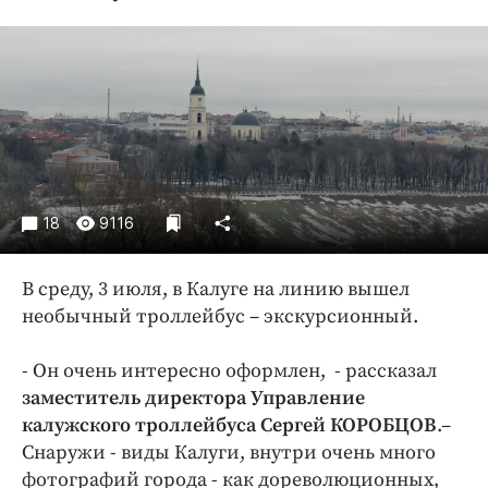
Криминал
Культура
Недвижимость и ЖКХ
Образование
Общество
Погода
Праздники
18
9116
Происшествия
Спорт
В среду, 3 июля, в Калуге на линию вышел
Экономика и бизнес
необычный троллейбус – экскурсионный.
ПРОЕКТЫ
- Он очень интересно оформлен, - рассказал
Блоги
заместитель директора Управление
калужского троллейбуса Сергей КОРОБЦОВ
.–
Издания
Снаружи - виды Калуги, внутри очень много
Медиаперсона
фотографий города - как дореволюционных,