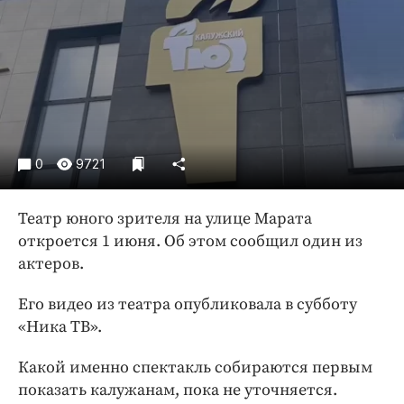
Криминал
Культура
Недвижимость и ЖКХ
Образование
Общество
Погода
0
9721
Праздники
Происшествия
Театр юного зрителя на улице Марата
Спорт
откроется 1 июня. Об этом сообщил один из
Экономика и бизнес
актеров.
ПРОЕКТЫ
Его видео из театра опубликовала в субботу
«Ника ТВ».
Блоги
Издания
Какой именно спектакль собираются первым
Медиаперсона
показать калужанам, пока не уточняется.