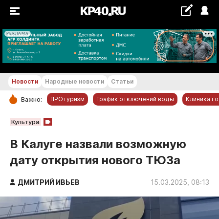
РЕКЛАМА
+22...+23 °С
Новости
Народные новости
Статьи
ПРОтуризм
График отключений воды
Клиника г
Важно:
РУБРИКИ
Культура
Обнинск
В Калуге назвали возможную
Новости компаний
дату открытия нового ТЮЗа
Статьи
Народные новости
ДМИТРИЙ ИВЬЕВ
15.03.2025, 08:13
Авто и транспорт
Благоустройство